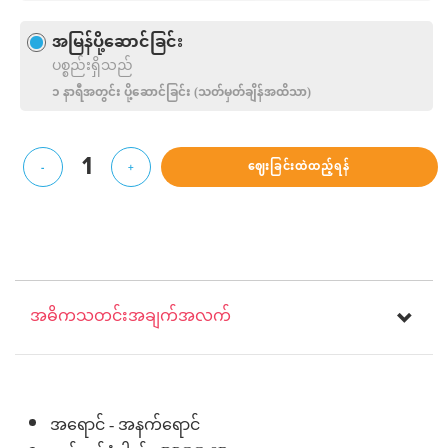
အမြန်ပို့ဆောင်ခြင်း
ပစ္စည်းရှိသည်
၁ နာရီအတွင်း ပို့‌ဆောင်ခြင်း (သတ်မှတ်ချိန်အထိသာ)
1
ဈေးခြင်းထဲထည့်ရန်
-
+
အဓိကသတင်းအချက်အလက်
အရောင် - အနက်ရောင်