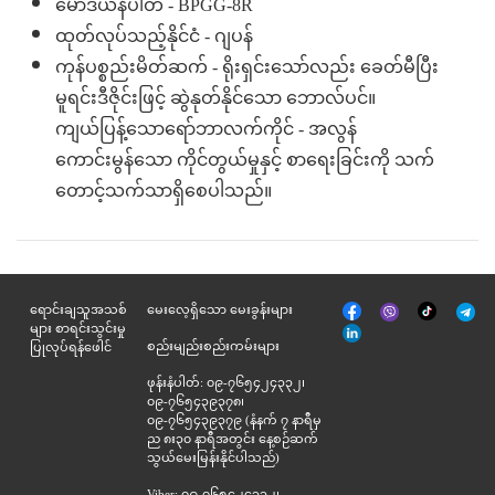
မော်ဒယ်နံပါတ် - BPGG-8R
ထုတ်လုပ်သည့်နိုင်ငံ - ဂျပန်
ကုန်ပစ္စည်းမိတ်ဆက် - ရိုးရှင်းသော်လည်း ခေတ်မီပြီး
မူရင်းဒီဇိုင်းဖြင့် ဆွဲနုတ်နိုင်သော ဘောလ်ပင်။
ကျယ်ပြန့်သောရော်ဘာလက်ကိုင် - အလွန်
ကောင်းမွန်သော ကိုင်တွယ်မှုနှင့် စာရေးခြင်းကို သက်
တောင့်သက်သာရှိစေပါသည်။
မျက်နှာစာ
Tik
ရောင်းချသူအသစ်
မေးလေ့ရှိသော မေးခွန်းများ
Viber
Telegr
အုပ်
Tok
များ စာရင်းသွင်းမှု
နှင့်
စည်းမျည်းစည်းကမ်းများ
ပြုလုပ်ရန်ဖေါင်
ဆက်စပ်
ဖုန်းနံပါတ်: ၀၉-၇၆၅၄၂၄၃၃၂၊
၀၉-၇၆၅၄၃၉၃၇၈၊
၀၉-၇၆၅၄၃၉၃၇၉ (နံနက် ၇ နာရီမှ
ည ၈း၃၀ နာရီအတွင်း နေ့စဉ်ဆက်
သွယ်မေးမြန်းနိုင်ပါသည်)