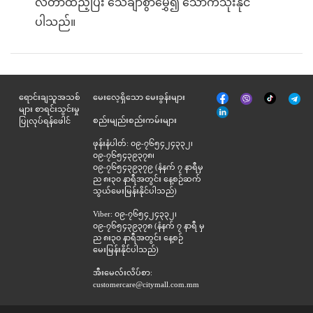
လီတာထည့်ပြီး သေချာစွာမွှေ၍ သောက်သုံးနိုင်
ပါသည်။
မျက်နှာစာ
Tik
ရောင်းချသူအသစ်
မေးလေ့ရှိသော မေးခွန်းများ
Viber
Telegr
အုပ်
Tok
များ စာရင်းသွင်းမှု
နှင့်
စည်းမျည်းစည်းကမ်းများ
ပြုလုပ်ရန်ဖေါင်
ဆက်စပ်
ဖုန်းနံပါတ်: ၀၉-၇၆၅၄၂၄၃၃၂၊
၀၉-၇၆၅၄၃၉၃၇၈၊
၀၉-၇၆၅၄၃၉၃၇၉ (နံနက် ၇ နာရီမှ
ည ၈း၃၀ နာရီအတွင်း နေ့စဉ်ဆက်
သွယ်မေးမြန်းနိုင်ပါသည်)
Viber: ၀၉-၇၆၅၄၂၄၃၃၂၊
၀၉-၇၆၅၄၃၉၃၇၈ (နံနက် ၇ နာရီ မှ
ည ၈း၃၀ နာရီအတွင်း နေ့စဉ်
မေးမြန်းနိုင်ပါသည်)
အီးမေလ်းလိပ်စာ:
customercare@citymall.com.mm