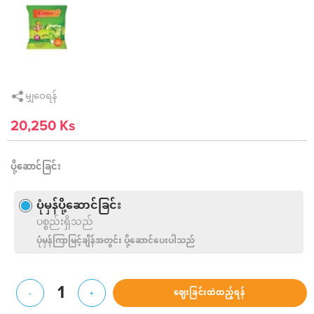
မျှဝေရန်
20,250 Ks
ပို့ဆောင်ခြင်း
ပုံမှန်ပို့ဆောင်ခြင်း
ပစ္စည်းရှိသည်
ပုံမှန်ကြာမြင့်ချိန်အတွင်း ပို့ဆောင်ပေးပါသည်
1
ဈေးခြင်းထဲထည့်ရန်
-
+