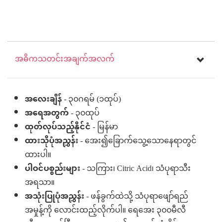
အဓိကသတင်းအချက်အလက်
အလေးချိန်
- ၃၀ဂရမ် (၁ထုပ်)
အရေအတွက်
- ၃၀ထုပ်
ထုတ်လုပ်သည့်နိုင်ငံ
- မြန်မာ
ထားသိုပုံအညွှန်း
- အေး၍ခြောက်သွေ့သောနေရာတွင်
ထားပါ။
ပါဝင်ပစ္စည်းများ
- သကြား၊ Citric Acid၊ သံပုရာသီး
အရသာ။
အသုံးပြုပုံအညွှန်း
- ဖန်ခွက်ထဲသို့ သံပုရာဖျော်ရည်
အမှုန့်ကို လောင်းထည့်လိုက်ပါ။ ရေအေး ၃၀၀မီလီ