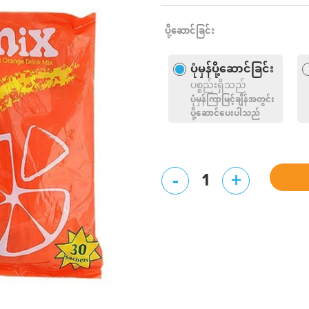
ပို့ဆောင်ခြင်း
ပုံမှန်ပို့ဆောင်ခြင်း
ပစ္စည်းရှိသည်
ပုံမှန်ကြာမြင့်ချိန်အတွင်း
ပို့ဆောင်ပေးပါသည်
-
+
1