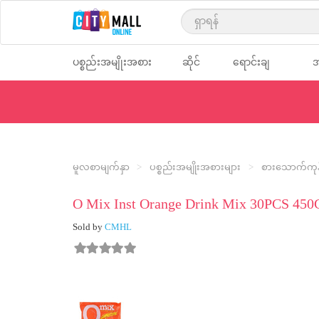
text.skipToContent
text.skipToNavigation
ပစ္စည်းအမျိုးအစား
ဆိုင်
ရောင်းချ
အ
များ
များ
သူများ
မ
မူလစာမျက်နှာ
ပစ္စည်းအမျိုးအစားများ
စားသောက်ကုန်
O Mix Inst Orange Drink Mix 30PCS 450
Sold by
CMHL