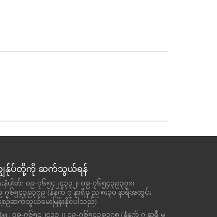
ျွန်ုပ်တို့ကို ဆက်သွယ်ရန်
ုန်းနံပါတ်: ၀၉-၇၆၅၄၂၄၃၃၂၊ ၀၉-၇၆၅၄၃၉၃၇၈၊
၉-၇၆၅၄၃၉၃၇၉ (နံနက် ၇ နာရီမှ ည ၈း၃၀ နာရီအတွင်း
့စဉ်ဆက်သွယ်မေးမြန်းနိုင်ပါသည်)
iber: ၀၉-၇၆၅၄၂၄၃၃၂၊ ၀၉-၇၆၅၄၃၉၃၇၈ (နံနက် ၇ နာရီ မှ