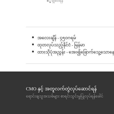
မျှဝေရန်
အလေးချိန် - ၄၅၀ဂရမ်
ထုတလုပ်သည့်နိုင်ငံ - မြန်မာ
ထားသိုပုံအညွှန်း - အေး၍ခြောက်သွေ့သောန
CMO နှင့် အတူလက်တွဲလုပ်ဆောင်ရန်
ရောင်းချသူအသစ်များ စာရင်းသွင်းမှုပြုလုပ်ရန်ဖေါင်