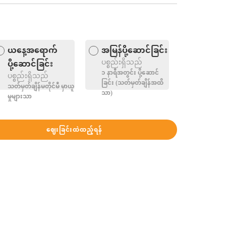
ယနေ့အရောက်
အမြန်ပို့ဆောင်ခြင်း
ပစ္စည်းရှိသည်
ပို့ဆောင်ခြင်း
၁ နာရီအတွင်း ပို့‌ဆောင်
ပစ္စည်းရှိသည်
ခြင်း (သတ်မှတ်ချိန်အထိ
သတ်မှတ်ချိန်မတိုင်မီ မှာယူ
သာ)
မှုများသာ
ဈေးခြင်းထဲထည့်ရန်