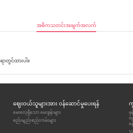
Current
အဓိကသတင်းအချက်အလက်
Tab:
ေရာတွင်ထားပါ။
ဈေးဝယ်သူများအား ဝန်ဆောင်မှုပေးရန်
က
မေးလေ့ရှိသော မေးခွန်းများ
ဖ
၀
စည်းမျည်းစည်းကမ်းများ
နေ
V