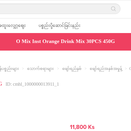
ထူးလျှော့ဈေး
ပစ္စည်းပို့ဆောင်ခြင်းနည်း
O Mix Inst Orange Drink Mix 30PCS 450G
ျား
လမ်း
ပစ္စည်းများ
သောက်စရာများ
ဖျော်ရည်နှစ်
ဖျော်ရည်အနှစ်အမှုန့်
G
ID: cmhl_1000000013911_1
11,800 Ks