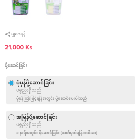
မျှဝေရန်
21,000 Ks
ပို့ဆောင်ခြင်း
ပုံမှန်ပို့ဆောင်ခြင်း
ပစ္စည်းရှိသည်
ပုံမှန်ကြာမြင့်ချိန်အတွင်း ပို့ဆောင်ပေးပါသည်
အမြန်ပို့ဆောင်ခြင်း
ပစ္စည်းရှိသည်
၁ နာရီအတွင်း ပို့‌ဆောင်ခြင်း (သတ်မှတ်ချိန်အထိသာ)