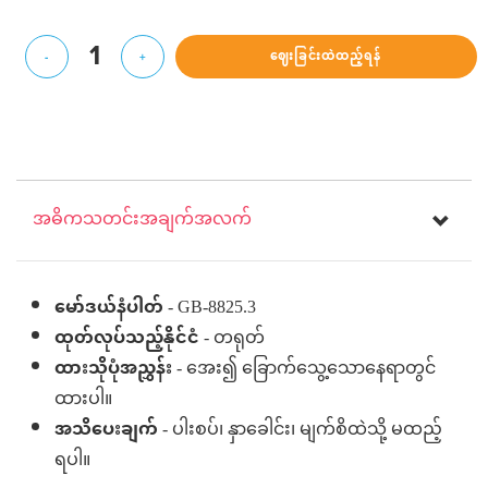
1
ဈေးခြင်းထဲထည့်ရန်
-
+
အဓိကသတင်းအချက်အလက်
မော်ဒယ်နံပါတ်
- GB-8825.3
ထုတ်လုပ်သည့်နိုင်ငံ
- တရုတ်
ထားသိုပုံအညွှန်း
- အေး၍ ခြောက်သွေ့သောနေရာတွင်
ထားပါ။
အသိပေးချက်
- ပါးစပ်၊ နှာခေါင်း၊ မျက်စိထဲသို့ မထည့်
ရပါ။