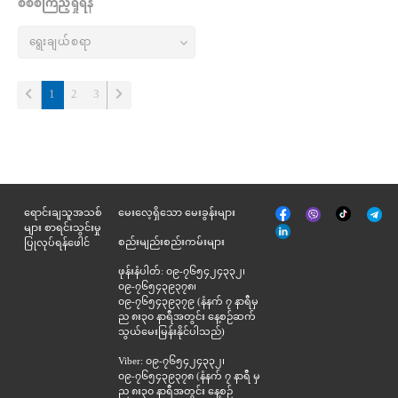
စိစစ်ကြည့်ရှုရန်
(current)
1
2
3
မျက်နှာစာ
Tik
ရောင်းချသူအသစ်
မေးလေ့ရှိသော မေးခွန်းများ
Viber
Telegr
အုပ်
Tok
များ စာရင်းသွင်းမှု
နှင့်
စည်းမျည်းစည်းကမ်းများ
ပြုလုပ်ရန်ဖေါင်
ဆက်စပ်
ဖုန်းနံပါတ်: ၀၉-၇၆၅၄၂၄၃၃၂၊
၀၉-၇၆၅၄၃၉၃၇၈၊
၀၉-၇၆၅၄၃၉၃၇၉ (နံနက် ၇ နာရီမှ
ည ၈း၃၀ နာရီအတွင်း နေ့စဉ်ဆက်
သွယ်မေးမြန်းနိုင်ပါသည်)
Viber: ၀၉-၇၆၅၄၂၄၃၃၂၊
၀၉-၇၆၅၄၃၉၃၇၈ (နံနက် ၇ နာရီ မှ
ည ၈း၃၀ နာရီအတွင်း နေ့စဉ်