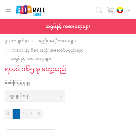
text.skipToContent
text.skipToNavigation
အရုပ်နှင့် ကစားစရာများ
မူလစာမျက်နှာ
ပစ္စည်းအမျိုးအစားများ
ကလေးနှင့် မိခင် အသုံးအဆောင်ပစ္စည်းများ
အရုပ်နှင့် ကစားစရာများ
ရလဒ် ၈၆၅ ခု တွေ့သည်
စိစစ်ကြည့်ရှုရန်
(current)
1
2
3