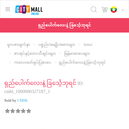
text.skipToContent
text.skipToNavigation
ရှည်ပေါက်လေးနဲ့ ခြင်္သေ့ဘုရင်
မူလစာမျက်နှာ
ပစ္စည်းအမျိုးအစားများ
Safari
စာအုပ်နှင့်တေးသီချင်းများ
မြန်မာစာပေများ
ကလေးဖတ်ရုပ်ပြစာပေ
ရှည်ပေါက်လေးနဲ့ ခြင်္သေ့ဘုရင်
ရှည်ပေါက်လေးနဲ့ ခြင်္သေ့ဘုရင်
ID:
cmhl_1000000327187_1
Sold by
CMHL