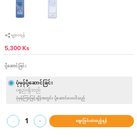
မျှဝေရန်
5,300 Ks
ပို့ဆောင်ခြင်း
ပုံမှန်ပို့ဆောင်ခြင်း
ပစ္စည်းရှိသည်
ပုံမှန်ကြာမြင့်ချိန်အတွင်း ပို့ဆောင်ပေးပါသည်
1
ဈေးခြင်းထဲထည့်ရန်
-
+