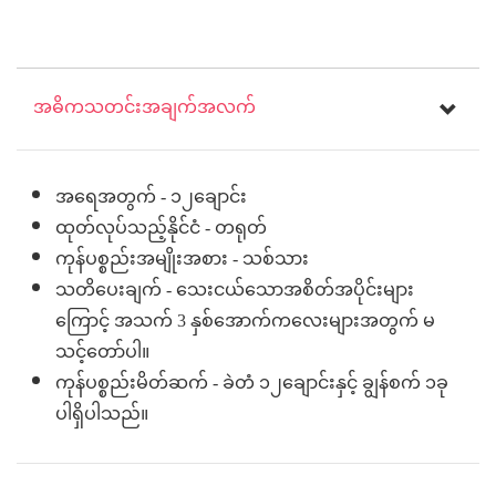
အဓိကသတင်းအချက်အလက်
အရေအတွက် - ၁၂ချောင်း
ထုတ်လုပ်သည့်နိုင်ငံ - တရုတ်
ကုန်ပစ္စည်းအမျိုးအစား - သစ်သား
သတိပေးချက် - သေးငယ်သောအစိတ်အပိုင်းများ
ကြောင့် အသက် 3 နှစ်အောက်ကလေးများအတွက် မ
သင့်တော်ပါ။
ကုန်ပစ္စည်းမိတ်ဆက် - ခဲတံ ၁၂ချောင်းနှင့် ချွန်စက် ၁ခု
ပါရှိပါသည်။