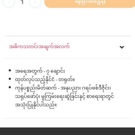
1
ဈေးခြင်းထဲထည့်ရန်
-
+
အဓိကသတင်းအချက်အလက်
အရေအတွက် - ၇ ချောင်း
ထုတ်လုပ်သည့်နိုင်ငံ - တရုတ်။
ကုန်ပစ္စည်းမိတ်ဆက် - အနုပညာ၊ ဂရပ်ဖစ်ဒီဇိုင်း၊
သရုပ်ဖော်ပုံ၊ မူကြမ်းရေးဆွဲခြင်းနှင့် စာရေးရာတွင်
အသုံးပြုနိုင်ပါသည်။