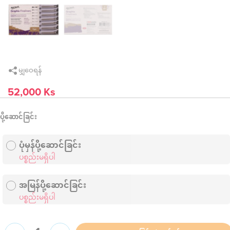
မျှဝေရန်
52,000 Ks
ပို့ဆောင်ခြင်း
ပုံမှန်ပို့ဆောင်ခြင်း
ပစ္စည်းမရှိပါ
အမြန်ပို့ဆောင်ခြင်း
ပစ္စည်းမရှိပါ