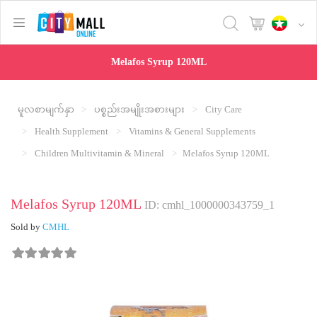
text.skipToContent
text.skipToNavigation
Melafos Syrup 120ML
မူလစာမျက်နှာ
ပစ္စည်းအမျိုးအစားများ
City Care
Health Supplement
Vitamins & General Supplements
Children Multivitamin & Mineral
Melafos Syrup 120ML
Melafos Syrup 120ML
ID: cmhl_1000000343759_1
Sold by
CMHL