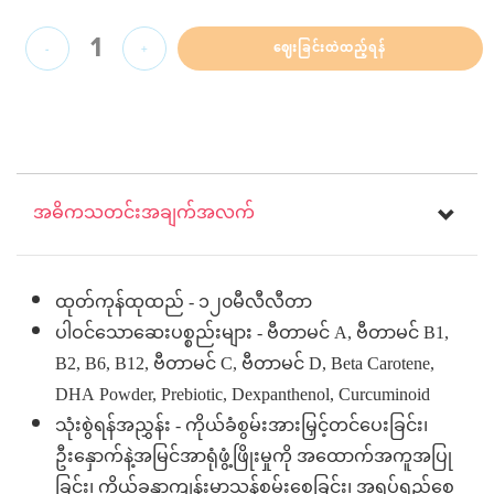
1
ဈေးခြင်းထဲထည့်ရန်
-
+
အဓိကသတင်းအချက်အလက်
ထုတ်ကုန်ထုထည် - ၁၂၀မီလီလီတာ
ပါဝင်သောဆေးပစ္စည်းများ - ဗီတာမင် A, ဗီတာမင် B1,
B2, B6, B12, ဗီတာမင် C, ဗီတာမင် D, Beta Carotene,
DHA Powder, Prebiotic, Dexpanthenol, Curcuminoid
သုံးစွဲရန်အညွှန်း - ကိုယ်ခံစွမ်းအားမြှင့်တင်ပေးခြင်း၊
ဦးနှောက်နဲ့အမြင်အာရုံဖွံ့ဖြိုးမှုကို အထောက်အကူအပြု
ခြင်း၊ ကိုယ်ခန္ဓာကျန်းမာသန်စွမ်းစေခြင်း၊ အရပ်ရှည်စေ