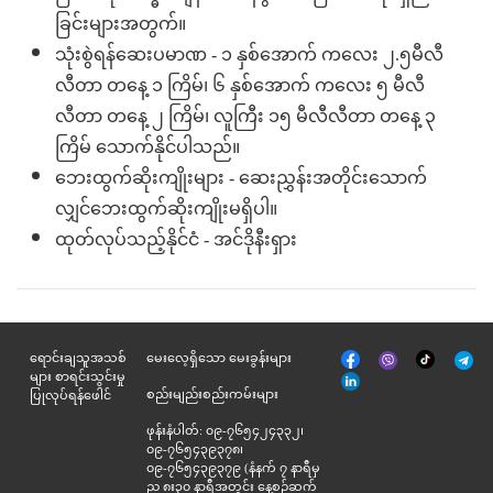
ခြင်းများအတွက်။
သုံးစွဲရန်ဆေးပမာဏ - ၁ နှစ်အောက် ကလေး ၂.၅မီလီ
လီတာ တနေ့ ၁ ကြိမ်၊ ၆ နှစ်အောက် ကလေး ၅ မီလီ
လီတာ တနေ့ ၂ ကြိမ်၊ လူကြီး ၁၅ မီလီလီတာ တနေ့ ၃
ကြိမ် သောက်နိုင်ပါသည်။
ဘေးထွက်ဆိုးကျိုးများ - ဆေးညွှန်းအတိုင်းသောက်
လျှင်ဘေးထွက်ဆိုးကျိုးမရှိပါ။
ထုတ်လုပ်သည့်နိုင်ငံ - အင်ဒိုနီးရှား
မျက်နှာစာ
Tik
ရောင်းချသူအသစ်
မေးလေ့ရှိသော မေးခွန်းများ
Viber
Telegr
အုပ်
Tok
များ စာရင်းသွင်းမှု
နှင့်
စည်းမျည်းစည်းကမ်းများ
ပြုလုပ်ရန်ဖေါင်
ဆက်စပ်
ဖုန်းနံပါတ်: ၀၉-၇၆၅၄၂၄၃၃၂၊
၀၉-၇၆၅၄၃၉၃၇၈၊
၀၉-၇၆၅၄၃၉၃၇၉ (နံနက် ၇ နာရီမှ
ည ၈း၃၀ နာရီအတွင်း နေ့စဉ်ဆက်