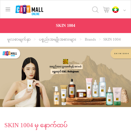
text.skipToContent
text.skipToNavigation
SKIN 1004
မူလစာမျက်နှာ
ပစ္စည်းအမျိုးအစားများ
Brands
SKIN 1004
SKIN 1004 မှ နောက်ထပ်