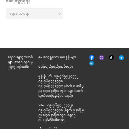
စိစစ်ကြည့်ရှုရန်
မျက်နှာစာ
Tik
ရောင်းချသူအသစ်
မေးလေ့ရှိသော မေးခွန်းများ
Viber
Telegr
အုပ်
Tok
များ စာရင်းသွင်းမှု
နှင့်
စည်းမျည်းစည်းကမ်းများ
ပြုလုပ်ရန်ဖေါင်
ဆက်စပ်
ဖုန်းနံပါတ်: ၀၉-၇၆၅၄၂၄၃၃၂၊
၀၉-၇၆၅၄၃၉၃၇၈၊
၀၉-၇၆၅၄၃၉၃၇၉ (နံနက် ၇ နာရီမှ
ည ၈း၃၀ နာရီအတွင်း နေ့စဉ်ဆက်
သွယ်မေးမြန်းနိုင်ပါသည်)
Viber: ၀၉-၇၆၅၄၂၄၃၃၂၊
၀၉-၇၆၅၄၃၉၃၇၈ (နံနက် ၇ နာရီ မှ
ည ၈း၃၀ နာရီအတွင်း နေ့စဉ်
မေးမြန်းနိုင်ပါသည်)