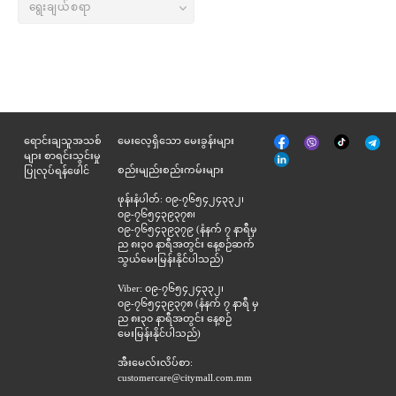
မျက်နှာစာ
Tik
ရောင်းချသူအသစ်
မေးလေ့ရှိသော မေးခွန်းများ
Viber
Telegr
အုပ်
Tok
များ စာရင်းသွင်းမှု
နှင့်
စည်းမျည်းစည်းကမ်းများ
ပြုလုပ်ရန်ဖေါင်
ဆက်စပ်
ဖုန်းနံပါတ်: ၀၉-၇၆၅၄၂၄၃၃၂၊
၀၉-၇၆၅၄၃၉၃၇၈၊
၀၉-၇၆၅၄၃၉၃၇၉ (နံနက် ၇ နာရီမှ
ည ၈း၃၀ နာရီအတွင်း နေ့စဉ်ဆက်
သွယ်မေးမြန်းနိုင်ပါသည်)
Viber: ၀၉-၇၆၅၄၂၄၃၃၂၊
၀၉-၇၆၅၄၃၉၃၇၈ (နံနက် ၇ နာရီ မှ
ည ၈း၃၀ နာရီအတွင်း နေ့စဉ်
မေးမြန်းနိုင်ပါသည်)
အီးမေလ်းလိပ်စာ:
customercare@citymall.com.mm