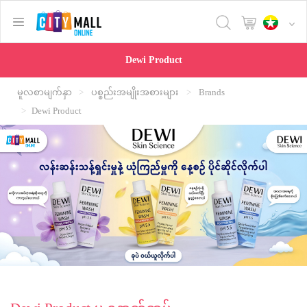
text.skipToContent
text.skipToNavigation
Dewi Product
မူလစာမျက်နှာ
ပစ္စည်းအမျိုးအစားများ
Brands
Dewi Product