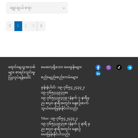
(current)
1
2
3
မျက်နှာစာ
Tik
ရောင်းချသူအသစ်
မေးလေ့ရှိသော မေးခွန်းများ
Viber
Telegr
အုပ်
Tok
များ စာရင်းသွင်းမှု
နှင့်
စည်းမျည်းစည်းကမ်းများ
ပြုလုပ်ရန်ဖေါင်
ဆက်စပ်
ဖုန်းနံပါတ်: ၀၉-၇၆၅၄၂၄၃၃၂၊
၀၉-၇၆၅၄၃၉၃၇၈၊
၀၉-၇၆၅၄၃၉၃၇၉ (နံနက် ၇ နာရီမှ
ည ၈း၃၀ နာရီအတွင်း နေ့စဉ်ဆက်
သွယ်မေးမြန်းနိုင်ပါသည်)
Viber: ၀၉-၇၆၅၄၂၄၃၃၂၊
၀၉-၇၆၅၄၃၉၃၇၈ (နံနက် ၇ နာရီ မှ
ည ၈း၃၀ နာရီအတွင်း နေ့စဉ်
မေးမြန်းနိုင်ပါသည်)