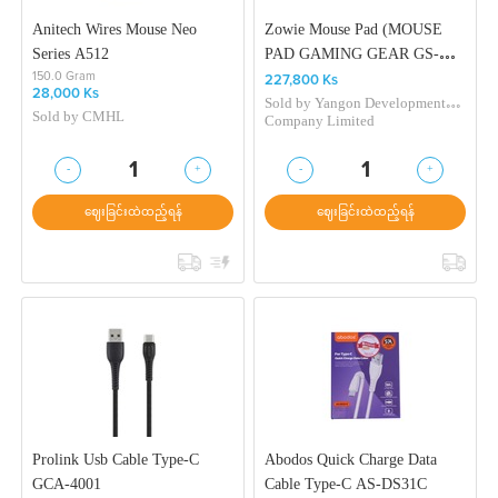
Anitech Wires Mouse Neo
Zowie Mouse Pad (MOUSE
Series A512
PAD GAMING GEAR GS-R
BLACK)
150.0 Gram
227,800 Ks
28,000 Ks
Sold by
Yangon Development
Sold by
CMHL
Company Limited
-
+
-
+
1
1
ဈေးခြင်းထဲထည့်ရန်
ဈေးခြင်းထဲထည့်ရန်
Prolink Usb Cable Type-C
Abodos Quick Charge Data
GCA-4001
Cable Type-C AS-DS31C