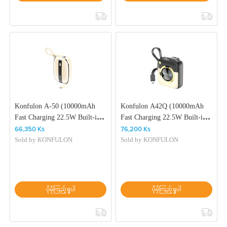
Konfulon A-50 (10000mAh
Konfulon A42Q (10000mAh
Fast Charging 22.5W Built-in
Fast Charging 22.5W Built-in
Cable Power Bank)
Cable Power Bank) +
66,350 Ks
76,200 Ks
Lightning Cable
Sold by
KONFULON
Sold by
KONFULON
ပိုမိုကြည့်ရှုပါ
ပိုမိုကြည့်ရှုပါ