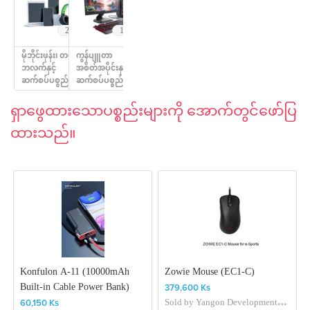
231
196
မိုဘိုင်းဖုန်း၊ တက်
ကွန်ပျူတာ
ဘလက်နှင့်
အစိတ်အပိုင်းနှင့်
ဆက်စပ်ပစ္စည်း
ဆက်စပ်ပစ္စည်း
များ
များ
ရှာ​ဖွေထား​​​သောပစ္စည်းများကို ​အောက်တွင်ဖော်ပြ
ထားသည်။
Konfulon A-11 (10000mAh
Zowie Mouse (EC1-C)
Built-in Cable Power Bank)
379,600 Ks
Sold by
Yangon Development
60,150 Ks