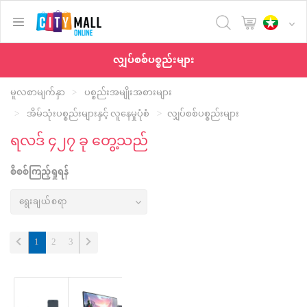
text.skipToContent
text.skipToNavigation
လျှပ်စစ်ပစ္စည်းများ
မူလစာမျက်နှာ
ပစ္စည်းအမျိုးအစားများ
အိမ်သုံးပစ္စည်းများနှင့် လူနေမှုပုံစံ
လျှပ်စစ်ပစ္စည်းများ
ရလဒ် ၄၂၇ ခု တွေ့သည်
စိစစ်ကြည့်ရှုရန်
(current)
1
2
3