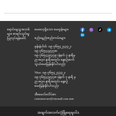
မျက်နှာစာ
Tik
ရောင်းချသူအသစ်
မေးလေ့ရှိသော မေးခွန်းများ
Viber
Telegr
အုပ်
Tok
များ စာရင်းသွင်းမှု
နှင့်
စည်းမျည်းစည်းကမ်းများ
ပြုလုပ်ရန်ဖေါင်
ဆက်စပ်
ဖုန်းနံပါတ်: ၀၉-၇၆၅၄၂၄၃၃၂၊
၀၉-၇၆၅၄၃၉၃၇၈၊
၀၉-၇၆၅၄၃၉၃၇၉ (နံနက် ၇ နာရီမှ
ည ၈း၃၀ နာရီအတွင်း နေ့စဉ်ဆက်
သွယ်မေးမြန်းနိုင်ပါသည်)
Viber: ၀၉-၇၆၅၄၂၄၃၃၂၊
၀၉-၇၆၅၄၃၉၃၇၈ (နံနက် ၇ နာရီ မှ
ည ၈း၃၀ နာရီအတွင်း နေ့စဉ်
မေးမြန်းနိုင်ပါသည်)
အီးမေလ်းလိပ်စာ:
customercare@citymall.com.mm
အချက်အလက်လုံခြုံရေးမူဝါဒ.