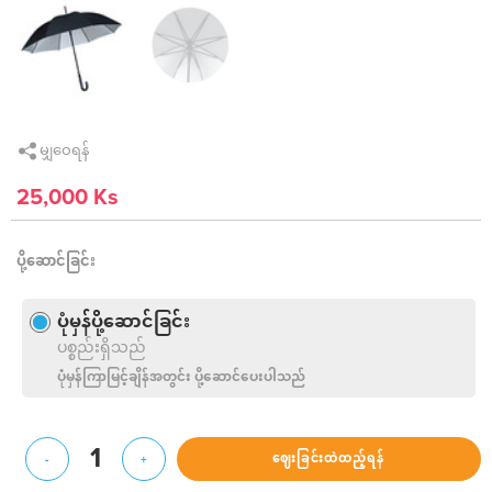
မျှဝေရန်
25,000 Ks
ပို့ဆောင်ခြင်း
ပုံမှန်ပို့ဆောင်ခြင်း
ပစ္စည်းရှိသည်
ပုံမှန်ကြာမြင့်ချိန်အတွင်း ပို့ဆောင်ပေးပါသည်
1
ဈေးခြင်းထဲထည့်ရန်
-
+