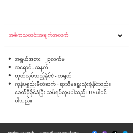
အဓိကသတင်းအချက်အလက်
အရွယ်အစား - ၂၃လက်မ
အရောင် - အနက်
ထုတ်လုပ်သည့်နိုင်ငံ - တရုတ်
ကုန်ပစ္စည်းမိတ်ဆက် - ရာသီမရွေးသုံးစွဲနိုင်သည်။
ခေတ်မှီခိုင်ခံပြီး သပ်ရပ်လှပပါသည်။ UVပါဝင်
ပါသည်။
မျက်နှာစာ
Tik