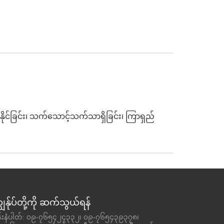
်နိုင်ခြင်း၊ သက်သောင့်သက်သာရှိခြင်း၊ ကြာရှည်
ျွန်ုပ်တို့ကို ဆက်သွယ်ရန်
ုန်းနံပါတ်: ၀၉-၇၆၅၄၂၄၃၃၂၊ ၀၉-၇၆၅၄၃၉၃၇၈၊