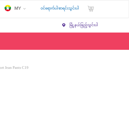
ဝင်ရောက်ပါ/စာရင်းသွင်းပါ
MY
မြို့နယ်ဖြည့်သွင်းပါ
ort Jean Pants C19