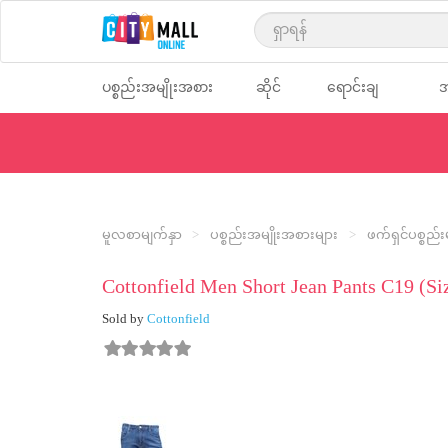
text.skipToContent
text.skipToNavigation
ပစ္စည်းအမျိုးအစား
ဆိုင်
ရောင်းချ
အ
များ
များ
သူများ
မ
မူလစာမျက်နှာ
ပစ္စည်းအမျိုးအစားများ
ဖက်ရှင်ပစ္စည်း
Cottonfield Men Short Jean Pants C19 (Si
Sold by
Cottonfield