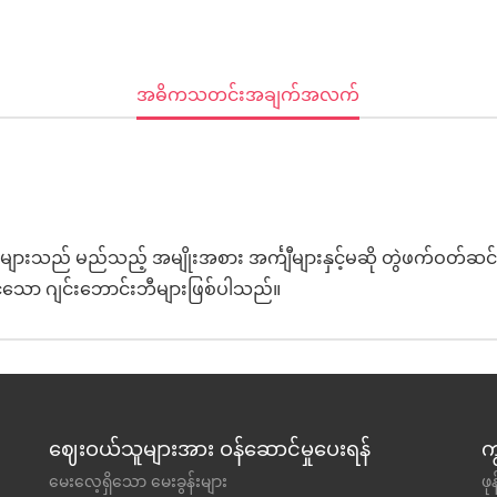
Current
အဓိကသတင်းအချက်အလက်
Tab:
ts များသည် မည်သည့် အမျိုးအစား အင်္ကျီများနှင့်မဆို တွဲဖက်ဝတ်ဆင
င့်သော ဂျင်းဘောင်းဘီများဖြစ်ပါသည်။
ဈေးဝယ်သူများအား ဝန်ဆောင်မှုပေးရန်
က
မေးလေ့ရှိသော မေးခွန်းများ
ဖ