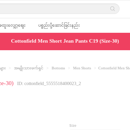
ထူးလျှော့ဈေး
ပစ္စည်းပို့ဆောင်ခြင်းနည်း
Cottonfield Men Short Jean Pants C19 (Size-30)
ျား
လမ်း
များ
အမျိုးသားဖက်ရှင်
Bottoms
Men Shorts
Cottonfield Men Sh
ze-30)
ID: cottonfield_5555518400023_2
Size