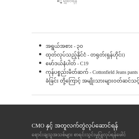
မျှဝေရန်
အရွယ်အစား - ၃၀
ထုတ်လုပ်သည့်နိုင်ငံ - တရုတ်(ရှန်ဟိုင်း)
မော်ဒယ်နံပါတ် - C19
ကုန်ပစ္စည်းမိတ်ဆက် - Cottonfield Jeans pan
ခံခြင်း တို့ကြောင့် အမျိုးသားများဝတ်ဆင်သ
CMO နှင့် အတူလက်တွဲလုပ်ဆောင်ရန်
ရောင်းချသူအသစ်များ စာရင်းသွင်းမှုပြုလုပ်ရန်ဖေါင်