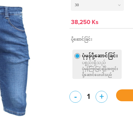
38,250 Ks
ပို့ဆောင်ခြင်း
ပုံမှန်ပို့ဆောင်ခြင်း
ပစ္စည်းရှိသည်
ပုံမှန်ကြာမြင့်ချိန်အတွင်း
ပို့ဆောင်ပေးပါသည်
-
+
1