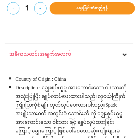
1
ဈေးခြင်းထဲထည့်ရန်
-
+
အဓိကသတင်းအချက်အလက်
Country of Origin : China
Description : ချွေးစုပ်ယူမူ အားကောင်းသော ဝါးသားကို
အသုံးပြုပြီး ချုပ်လာပ်ပေးထားပါသည်။လူငယ်ကြိုက်
ကြိုးပြားပုံစံမျိုး ထုတ်လုပ်ပေးထားပါသည်။Spade
အမျိုးသား၀တ် အတွင်းခံ ဘောင်းဘီ ကို ချွေးစုပ်ယူမူ
‌အားကောင်းသော ဝါးသားဖြင့် ချုပ်လုပ်ထားခြင်း
ကြောင့် ချွေးကြောင့် ဖြစ်ပေါ်စေသောဆိုးကျိုးများမှ