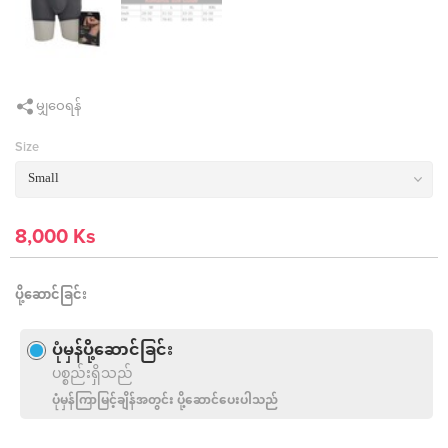
မျှဝေရန်
Size
8,000 Ks
ပို့ဆောင်ခြင်း
ပုံမှန်ပို့ဆောင်ခြင်း
ပစ္စည်းရှိသည်
ပုံမှန်ကြာမြင့်ချိန်အတွင်း ပို့ဆောင်ပေးပါသည်