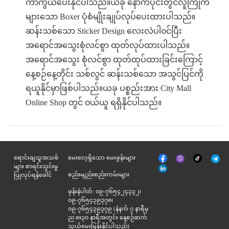
ကာကွယ်ပေးနိုင်ပါသည်။ယခု နောက်ပိုင်းတွင်လူကြိုက်
များသော Boxer ပုံစံမျိုးချုပ်လုပ်ပေးထားပါသည်။
ဆန်းသစ်သော Sticker Design လေးလဲပါ၀င်ပြီး
အရောင်အသွေးစုံလင်စွာ ထုတ်လုပ်ထားပါသည်။
အရောင်‌အသွေး စုံလင်စွာ ထုတ်ထုပ်ထားခြင်းကြောင့်
နေ့စဉ်နေ့တိုင်း သစ်လွင် ဆန်းသစ်သော အသွင်ပြင်ကို
ရယူနိုင်မှာဖြစ်ပါသည်။ယခု ပစ္စည်းအား City Mall
Online Shop တွင် ၀ယ်ယူ ရရှိနိုင်ပါသည်။
မျက်နှာစာ
Tik
ရောင်းချသူအသစ်
မေးလေ့ရှိသော မေးခွန်းများ
Viber
Telegr
အုပ်
Tok
များ စာရင်းသွင်းမှု
နှင့်
စည်းမျည်းစည်းကမ်းများ
ပြုလုပ်ရန်ဖေါင်
ဆက်စပ်
ဖုန်းနံပါတ်: ၀၉-၇၆၅၄၂၄၃၃၂၊
၀၉-၇၆၅၄၃၉၃၇၈၊
၀၉-၇၆၅၄၃၉၃၇၉ (နံနက် ၇ နာရီမှ
ည ၈း၃၀ နာရီအတွင်း နေ့စဉ်ဆက်
သွယ်မေးမြန်းနိုင်ပါသည်)