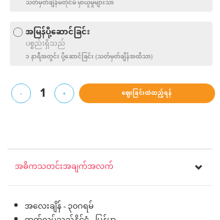
သတ်မှတ်ချိန်မတိုင်မီ မှာယူမှုများသာ
အမြန်ပို့ဆောင်ခြင်း
ပစ္စည်းရှိသည်
၁ နာရီအတွင်း ပို့‌ဆောင်ခြင်း (သတ်မှတ်ချိန်အထိသာ)
1
ဈေးခြင်းထဲထည့်ရန်
-
+
အဓိကသတင်းအချက်အလက်
အလေးချိန် - ၃၀ဂရမ်