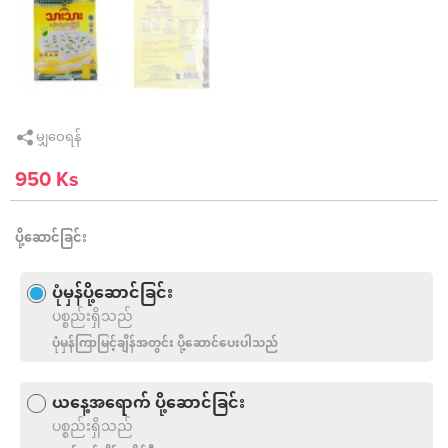
မျှဝေရန်
950 Ks
ပို့ဆောင်ခြင်း
ပုံမှန်ပို့ဆောင်ခြင်း
ပစ္စည်းရှိသည်
ပုံမှန်ကြာမြင့်ချိန်အတွင်း ပို့ဆောင်ပေးပါသည်
ယနေ့အရောက် ပို့ဆောင်ခြင်း
ပစ္စည်းရှိသည်