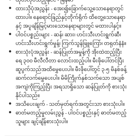
ထုတ်လုပ်သည့်နိုင်ငံ - မြန်မာ
ထားသိုပုံအညွှန်း - အေး၍ခြောက်သွေ့သောနေရာတွင်
ထားပါ။ နေရောင်ခြည်နှင့်တိုက်ရိုက် ထိတွေ့သောနေရာ
နှင့် အပူချိန်မြင့်မားသောနေရာများတွင် မထားပါနှင့်။
ပါဝင်ပစ္စည်းများ - ဆန်၊ ဆား၊ ဟင်းသီးဟင်းရွက်ဆီ၊
ဟင်းသီးဟင်းရွက်မှုန့်၊ ကြက်သွန်ဖြူကြော်၊ တရုတ်နံနံ။
စားသုံးပုံအညွှန်း - ဆန်ပြုတ်အမှုန့်ကို အိုးထဲထည့်ပြီး
ရေ ၃၀၀ မီလီလီတာ လောင်းထည့်ပါ။ မီးဖိုပေါ်တင်ပြီး
ဆူပွက်သည်အထိမွှေပေးပါ။ မီးဖိုပေါ်တွင် ၃-၅ မိနစ်ခန့်
ဆက်လက်မွှေပေးပါ။ မိမိကြိုက်နှစ်သက်သော အပျစ်
အကျဲကိုကြည့်ပြီး အရသာရှိသော ဆန်ပြုတ်ကို စားသုံး
နိုင်ပါသည်။
အသိပေးချက် - သတ်မှတ်ရက်အတွင်းသာ စားသုံးပါ။
ဓာတ်မတည့်မှုလမ်းညွှန် - ပါဝင်ပစ္စည်းနှင့် ဓာတ်မတည့်
သူများ ချင့်ချိန်စားသုံးပါ။