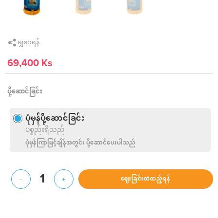
မျှဝေရန်
69,400 Ks
ပို့ဆောင်ခြင်း
ပုံမှန်ပို့ဆောင်ခြင်း
ပစ္စည်းရှိသည်
ပုံမှန်ကြာမြင့်ချိန်အတွင်း ပို့ဆောင်ပေးပါသည်
1
ဈေးခြင်းထဲထည့်ရန်
-
+