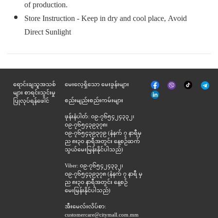
of production.
Store Instruction - Keep in dry and cool place, Avoid
Direct Sunlight
မျက်နှာစာ
Tik
ရောင်းချသူအသစ်
မေးလေ့ရှိသော မေးခွန်းများ
Viber
Telegr
အုပ်
Tok
များ စာရင်းသွင်းမှု
နှင့်
စည်းမျည်းစည်းကမ်းများ
ပြုလုပ်ရန်ဖေါင်
ဆက်စပ်
ဖုန်းနံပါတ်: ၀၉-၇၆၅၄၂၄၃၃၂၊
၀၉-၇၆၅၄၃၉၃၇၈၊
၀၉-၇၆၅၄၃၉၃၇၉ (နံနက် ၇ နာရီမှ
ည ၈း၃၀ နာရီအတွင်း နေ့စဉ်ဆက်
သွယ်မေးမြန်းနိုင်ပါသည်)
Viber: ၀၉-၇၆၅၄၂၄၃၃၂၊
၀၉-၇၆၅၄၃၉၃၇၈ (နံနက် ၇ နာရီ မှ
ည ၈း၃၀ နာရီအတွင်း နေ့စဉ်
မေးမြန်းနိုင်ပါသည်)
အီးမေလ်းလိပ်စာ:
customercare@citymall.com.mm