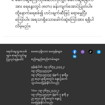
ခေါက်ဆွဲကြော်သုံးဆောင်လိုလျှင် ခေါက်ဆွဲခြောက်
အား ရေနွေးတွင် (၈၀%) ခန်းကျက်အောင်ပြုတ်ပါ။
ထို့နောက်ရေစစ်၍ ဟင်းချက်ဆီဖြင့် ရောမွှေပြီး
ကြော်ပါ။ အရသာရှိသောခေါက်ဆွဲကြော်အား ရရှိပါ
လိမ့်မည်။
မျက်နှာစာ
Tik
ရောင်းချသူအသစ်
မေးလေ့ရှိသော မေးခွန်းများ
Viber
Telegr
အုပ်
Tok
များ စာရင်းသွင်းမှု
နှင့်
စည်းမျည်းစည်းကမ်းများ
ပြုလုပ်ရန်ဖေါင်
ဆက်စပ်
ဖုန်းနံပါတ်: ၀၉-၇၆၅၄၂၄၃၃၂၊
၀၉-၇၆၅၄၃၉၃၇၈၊
၀၉-၇၆၅၄၃၉၃၇၉ (နံနက် ၇ နာရီမှ
ည ၈း၃၀ နာရီအတွင်း နေ့စဉ်ဆက်
သွယ်မေးမြန်းနိုင်ပါသည်)
Viber: ၀၉-၇၆၅၄၂၄၃၃၂၊
၀၉-၇၆၅၄၃၉၃၇၈ (နံနက် ၇ နာရီ မှ
ည ၈း၃၀ နာရီအတွင်း နေ့စဉ်
မေးမြန်းနိုင်ပါသည်)