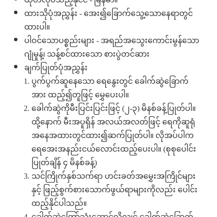
ထုတ်လုပ်သည့်နိုင်ငံ - မြန်မာ။
ထားသိုပုံအညွှန်း - အေး၍ခြောက်သွေ့သောနေရာတွင်
ထားပါ။
ပါဝင်သောပစ္စည်းများ - အရည်အသွေးကောင်းမွန်သော
ဂျုံမှုန့်၊ သန့်စင်ထားသော စားပွဲတင်ဆား
ချက်ပြုတ်ပုံအညွှန်း
ပွက်ပွက်ဆူနေသော ရေနွေးတွင် ခေါက်ဆွဲခြောက်
အား ထည့်၍တူဖြင့် မွှေပေးပါ။
ခေါက်ဆွဲကိုမီးပြင်းပြင်းဖြင့် (၂-၃) မိနစ်ခန့်ပြုတ်ပါ။
ထို့နောက် မီးအပူရှိန် အလယ်အလတ်ဖြင့် ရေကိုဆူရုံ
အနေအထားတွင်ထား၍ဆက်ပြုတ်ပါ။ လိုအပ်ပါက
ရေအေးအနည်းငယ်လောင်းထည့်ပေးပါ။ (စုစုပေါင်း
ပြုတ်ချိန် ၄ မိနစ်ခန့်)
သင်ကြိုက်နှစ်သက်ရာ ဟင်းခတ်အမွှေးအကြိုင်များ
နှင့် ဖြည့်စွက်စားသောက်ဖွယ်ရာများကိုလည်း ပေါင်း
ထည့်နိုင်ပါသည်။