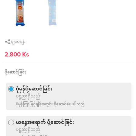
မျှဝေရန်
2,800 Ks
ပို့ဆောင်ခြင်း
ပုံမှန်ပို့ဆောင်ခြင်း
ပစ္စည်းရှိသည်
ပုံမှန်ကြာမြင့်ချိန်အတွင်း ပို့ဆောင်ပေးပါသည်
ယနေ့အရောက် ပို့ဆောင်ခြင်း
ပစ္စည်းရှိသည်