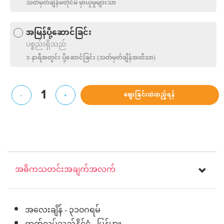
သတ်မှတ်ချိန်မတိုင်မီ မှာယူမှုများသာ
အမြန်ပို့ဆောင်ခြင်း
ပစ္စည်းရှိသည်
၁ နာရီအတွင်း ပို့‌ဆောင်ခြင်း (သတ်မှတ်ချိန်အထိသာ)
1
ဈေးခြင်းထဲထည့်ရန်
-
+
အဓိကသတင်းအချက်အလက်
အလေးချိန် - ၃၁၀ဂရမ်