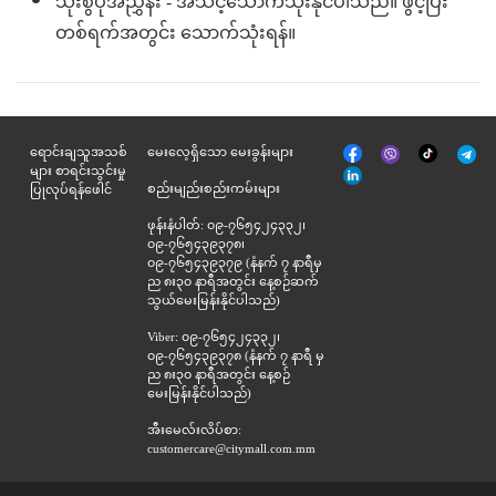
သုံးစွဲပုံအညွှန်း - အသင့်သောက်သုံးနိုင်ပါသည်။ ဖွင့်ပြီး
တစ်ရက်အတွင်း သောက်သုံးရန်။
မျက်နှာစာ
Tik
ရောင်းချသူအသစ်
မေးလေ့ရှိသော မေးခွန်းများ
Viber
Telegr
အုပ်
Tok
များ စာရင်းသွင်းမှု
နှင့်
စည်းမျည်းစည်းကမ်းများ
ပြုလုပ်ရန်ဖေါင်
ဆက်စပ်
ဖုန်းနံပါတ်: ၀၉-၇၆၅၄၂၄၃၃၂၊
၀၉-၇၆၅၄၃၉၃၇၈၊
၀၉-၇၆၅၄၃၉၃၇၉ (နံနက် ၇ နာရီမှ
ည ၈း၃၀ နာရီအတွင်း နေ့စဉ်ဆက်
သွယ်မေးမြန်းနိုင်ပါသည်)
Viber: ၀၉-၇၆၅၄၂၄၃၃၂၊
၀၉-၇၆၅၄၃၉၃၇၈ (နံနက် ၇ နာရီ မှ
ည ၈း၃၀ နာရီအတွင်း နေ့စဉ်
မေးမြန်းနိုင်ပါသည်)
အီးမေလ်းလိပ်စာ:
customercare@citymall.com.mm