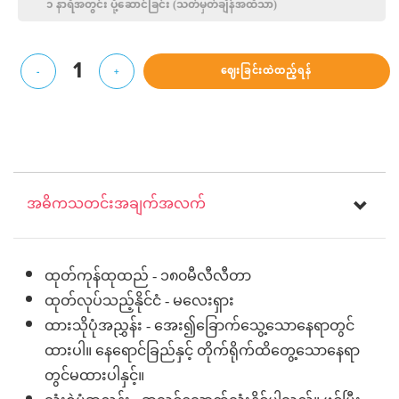
၁ နာရီအတွင်း ပို့‌ဆောင်ခြင်း (သတ်မှတ်ချိန်အထိသာ)
1
ဈေးခြင်းထဲထည့်ရန်
-
+
အဓိကသတင်းအချက်အလက်
ထုတ်ကုန်ထုထည် - ၁၈၀မီလီလီတာ
ထုတ်လုပ်သည့်နိုင်ငံ - မလေးရှား
ထားသိုပုံအညွှန်း - အေး၍ခြောက်သွေ့သောနေရာတွင်
ထားပါ။ နေရောင်ခြည်နှင့် တိုက်ရိုက်ထိတွေ့သောနေရာ
တွင်မထားပါနှင့်။