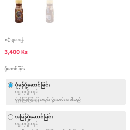
မျှဝေရန်
3,400 Ks
ပို့ဆောင်ခြင်း
ပုံမှန်ပို့ဆောင်ခြင်း
ပစ္စည်းရှိသည်
ပုံမှန်ကြာမြင့်ချိန်အတွင်း ပို့ဆောင်ပေးပါသည်
အမြန်ပို့ဆောင်ခြင်း
ပစ္စည်းရှိသည်