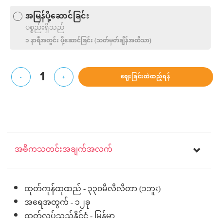
အမြန်ပို့ဆောင်ခြင်း
ပစ္စည်းရှိသည်
၁ နာရီအတွင်း ပို့‌ဆောင်ခြင်း (သတ်မှတ်ချိန်အထိသာ)
1
ဈေးခြင်းထဲထည့်ရန်
-
+
အဓိကသတင်းအချက်အလက်
ထုတ်ကုန်ထုထည် - ၃၃၀မီလီလီတာ (၁ဘူး)
အရေအတွက် - ၁၂ခု
ထုတ်လုပ်သည့်နိုင်ငံ - မြန်မာ