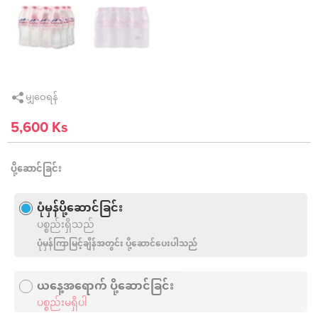
မျှဝေရန်
5,600 Ks
ပို့ဆောင်ခြင်း
ပုံမှန်ပို့ဆောင်ခြင်း
ပစ္စည်းရှိသည်
ပုံမှန်ကြာမြင့်ချိန်အတွင်း ပို့ဆောင်ပေးပါသည်
ယနေ့အရောက် ပို့ဆောင်ခြင်း
ပစ္စည်းမရှိပါ