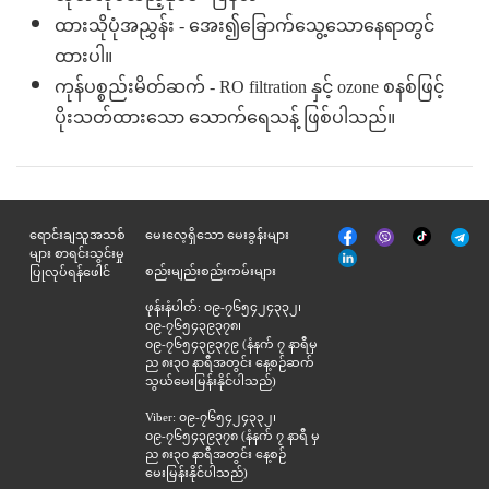
ထားသိုပုံအညွှန်း - အေး၍ခြောက်သွေ့သော‌နေရာတွင်
ထားပါ။
ကုန်ပစ္စည်းမိတ်ဆက် - RO filtration နှင့် ozone စနစ်ဖြင့်
ပိုးသတ်ထားသော သောက်ရေသန့် ဖြစ်ပါသည်။
မျက်နှာစာ
Tik
ရောင်းချသူအသစ်
မေးလေ့ရှိသော မေးခွန်းများ
Viber
Telegr
အုပ်
Tok
များ စာရင်းသွင်းမှု
နှင့်
စည်းမျည်းစည်းကမ်းများ
ပြုလုပ်ရန်ဖေါင်
ဆက်စပ်
ဖုန်းနံပါတ်: ၀၉-၇၆၅၄၂၄၃၃၂၊
၀၉-၇၆၅၄၃၉၃၇၈၊
၀၉-၇၆၅၄၃၉၃၇၉ (နံနက် ၇ နာရီမှ
ည ၈း၃၀ နာရီအတွင်း နေ့စဉ်ဆက်
သွယ်မေးမြန်းနိုင်ပါသည်)
Viber: ၀၉-၇၆၅၄၂၄၃၃၂၊
၀၉-၇၆၅၄၃၉၃၇၈ (နံနက် ၇ နာရီ မှ
ည ၈း၃၀ နာရီအတွင်း နေ့စဉ်
မေးမြန်းနိုင်ပါသည်)