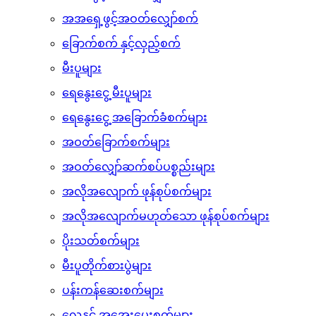
အဝတ်လျှော်ခြင်းနှင့် သန့်ရှင်းရေးသုံးပစ္စည်းများ
အပေါ်ဖွင့်အဝတ်လျှော်စက်
အအရှေ့ဖွင့်အဝတ်လျှော်စက်
ခြောက်စက် နှင့်လှည့်စက်
မီးပူများ
ရေနွေးငွေ့ မီးပူများ
ရေနွေးငွေ့ အခြောက်ခံစက်များ
အဝတ်ခြောက်စက်များ
အဝတ်လျှော်ဆက်စပ်ပစ္စည်းများ
အလိုအလျောက် ဖုန်စုပ်စက်များ
အလိုအလျောက်မဟုတ်သော ဖုန်စုပ်စက်များ
ပိုးသတ်စက်များ
မီးပူတိုက်စားပွဲများ