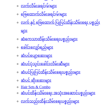
လက်သန့်ဆေးများ
လက်ဆေးဆပ်ပြာများ
လက်လိမ်းခရင်(မ်)များ
ခြေထောက်လိမ်းခရင်(မ်)များ
လက် နှင့် ခြေထောက် ပြုပြင်ထိန်းသိမ်းရေး ပစ္စည်း
များ
ဆံကေသာထိန်းသိမ်းရေးပစ္စည်းများ
ခေါင်းလျှော်ရည်များ
ဆံပင်ပျော့ဆေးများ
ဆံပင်ပုံသွင်းခေါင်းလိမ်းဆီများ
ဆံပင်ပြုပြင်ထိန်းသိမ်းရေးပစ္စည်းများ
ဆံပင် ဆိုးဆေးများ
Hair Sets & Combo