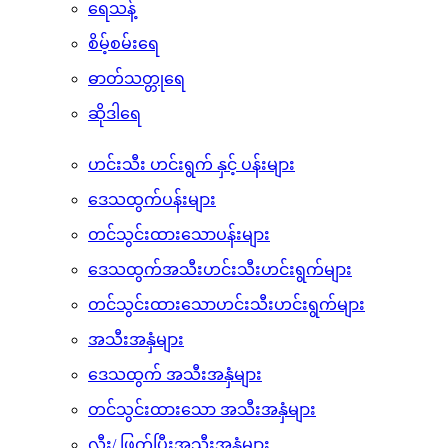
ဖျော်ရည်အနှစ်အမှုန့်
သောက်ရည်သန့်ဘူး
ရေသန့်
စိမ့်စမ်းရေ
ဓာတ်သတ္တုရေ
ဆိုဒါရေ
ဟင်းသီး ဟင်းရွက် နှင့် ပန်းများ
ဒေသထွက်ပန်းများ
တင်သွင်းထားသောပန်းများ
ဒေသထွက်အသီးဟင်းသီးဟင်းရွက်များ
တင်သွင်းထားသောဟင်းသီးဟင်းရွက်များ
အသီးအနှံများ
ဒေသထွက် အသီးအနှံများ