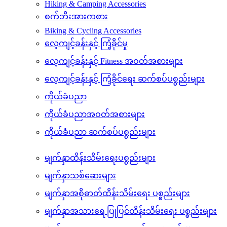
ဂေါက်ရိုက် အားကစား ဆက်စပ် ပစ္စည်းများ
တောင်တက်အားကစား
Hiking & Camping Accessories
စက်ဘီးအားကစား
Biking & Cycling Accessories
လေ့ကျင့်ခန်းနှင့် ကြံ့ခိုင်မှု
လေ့ကျင့်ခန်းနှင့် Fitness အဝတ်အစားများ
လေ့ကျင့်ခန်းနှင့် ကြံ့ခိုင်ရေး ဆက်စပ်ပစ္စည်းများ
ကိုယ်ခံပညာ
ကိုယ်ခံပညာအဝတ်အစားများ
ကိုယ်ခံပညာ ဆက်စပ်ပစ္စည်းများ
မျက်နှာထိန်းသိမ်းရေးပစ္စည်းများ
မျက်နှာသစ်ဆေးများ