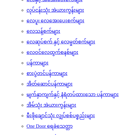
ပန်းကန်ဆေးစက်များ
လေနှင့် အအေးပေးစက်များ
လုပ်ငန်းသုံး အဲယားကွန်းများ
လေပူ၊ လေအေးပေးစက်များ
လေသန့်စက်များ
လေဆုပ်စက် နှင့် လေမှုတ်စက်များ
လေဝင်လေထွက်စနစ်များ
ပန်ကာများ
စားပွဲတင်ပန်ကာများ
အိတ်ဆောင်ပန်ကာများ
မျက်နှာကျက်နှင့် နံရံတပ်ထားသော ပန်ကာများ
အိမ်သုံး အဲယားကွန်းများ