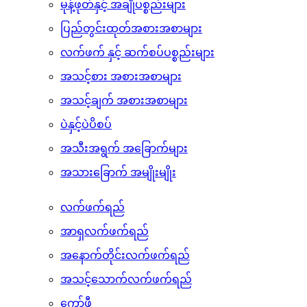
အဆင်သင့်ရောစပ်ပြီးသော အမှုန့်များ
အချိုရည်နှင့်ထပ်တိုးအလှဆင်ပစ္စည်းများ
မုန့်ဖုတ်နှင့် အချိုပစ္စည်းများ
ပြည်တွင်းထုတ်အစားအစာများ
လက်ဖက် နှင့် ဆက်စပ်ပစ္စည်းများ
အသင့်စား အစားအစာများ
အသင့်ချက် အစားအစာများ
ပဲနှင့်ပဲပိစပ်
အသီးအရွက် အခြောက်များ
အသားခြောက် အမျိုးမျိုး
လက်ဖက်ရည်
အာရှလက်ဖက်ရည်
အနောက်တိုင်းလက်ဖက်ရည်