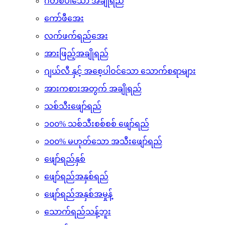
အခြားနို့အမျိုးမျိုး
အသင့်သောက်ဖျော်ရည်
ဂတ်စ်ပါသော အချိုရည်
ကော်ဖီအေး
လက်ဖက်ရည်အေး
အားဖြည့်အချိုရည်
ဂျယ်လီ နှင့် အစေ့ပါဝင်သော သောက်စရာများ
အားကစားအတွက် အချိုရည်
သစ်သီးဖျော်ရည်
၁၀၀% သစ်သီးစစ်စစ် ဖျော်ရည်
၁၀၀% မဟုတ်သော အသီးဖျော်ရည်
ဖျော်ရည်နှစ်
ဖျော်ရည်အနှစ်ရည်