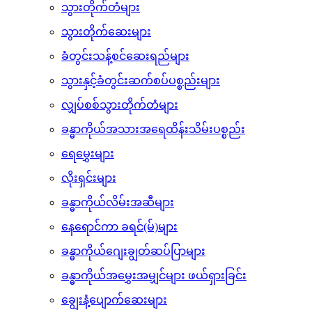
မိတ်ကပ်ဖျက်ဆေးများ
သွားနှင့်ခံတွင်း ကျန်းမာရေး
သွားတိုက်တံများ
သွားတိုက်ဆေးများ
ခံတွင်းသန့်စင်ဆေးရည်များ
သွားနှင့်ခံတွင်းဆက်စပ်ပစ္စည်းများ
လျှပ်စစ်သွားတိုက်တံများ
ခန္ဓာကိုယ်အသားအရေထိန်းသိမ်းပစ္စည်း
‌ရေမွှေးများ
လိုးရှင်းများ
ခန္ဓာကိုယ်လိမ်းအဆီများ
နေရောင်ကာ ခရင်(မ်)များ
ခန္ဓာကိုယ်ဂျေးချွတ်ဆပ်ပြာများ