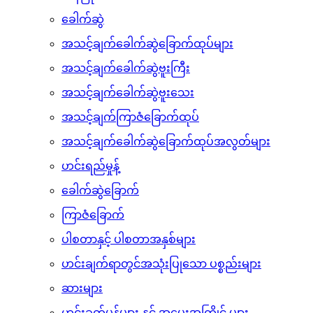
အသင့်ချက်ထားသောဟင်းချိုများ
ဆန်ပြုတ်
ခေါက်ဆွဲ
အသင့်ချက်ခေါက်ဆွဲခြောက်ထုပ်များ
အသင့်ချက်ခေါက်ဆွဲဗူးကြီး
အသင့်ချက်ခေါက်ဆွဲဗူးသေး
အသင့်ချက်ကြာဇံခြောက်ထုပ်
အသင့်ချက်ခေါက်ဆွဲခြောက်ထုပ်အလွတ်များ
ဟင်းရည်မှုန့်
ခေါက်ဆွဲခြောက်
ကြာဇံခြောက်
ပါစတာနှင့် ပါစတာအနှစ်များ
ဟင်းချက်ရာတွင်အသုံးပြုသော ပစ္စည်းများ