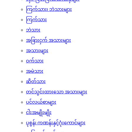
တင်သွင်းထားသော အသီးအနှံများ
လှီး/ ဖြတ်ပြီးအသီးအနှံများ
ကြက်သား၊ ဘဲသားများ
ကြက်သား
ဘဲသား
အခြားငှက် အသားများ
အသားများ
ဝက်သား
အမဲသား
ဆိတ်သား
တင်သွင်းထားသော အသားများ
ပင်လယ်စာများ