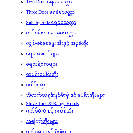
မီးဖိုချောင်သုံး လျှပ်စစ်ပစ္စည်းများ
One Door ရေခဲသေတ္တာ
Two Door ရေခဲသေတ္တာ
Three Door ရေခဲသေတ္တာ
Side by Side ရေခဲသေတ္တာ
လုပ်ငန်းသုံး ရေခဲသေတ္တာ
လျှပ်စစ်ရေနွေးအိုးနှင့် အပူခံအိုး
ရေအေးစက်များ
ရေသန့်စက်များ
ထမင်းပေါင်းအိုး
ပေါင်းအိုး
အီလက်ထရွန်းနစ်မီးဖို နှင့် ပေါင်းအိုးများ
Stove Tops & Range Hoods
ဂက်စ်မီးဖို နှင့် ဂက်စ်အိုး