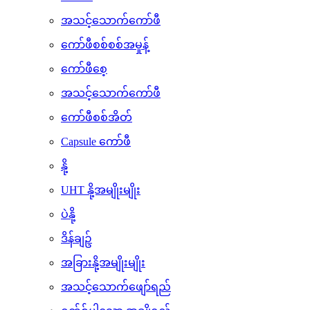
အသင့်သောက်လက်ဖက်ရည်
ကော်ဖီ
အသင့်သောက်ကော်ဖီ
ကော်ဖီစစ်စစ်အမှုန့်
ကော်ဖီစေ့
အသင့်သောက်ကော်ဖီ
ကော်ဖီစစ်အိတ်
Capsule ကော်ဖီ
နို့
UHT နို့အမျိုးမျိုး
ပဲနို့
ဒိန်ချဥ်