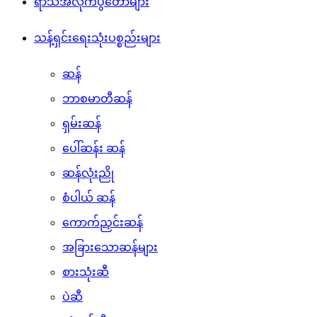
မီဒီယာ၊ စာအုပ်နှင့် စာရေးကိရိယာများ
ရာသီအလိုက်ပွဲတော်များ
သန့်ရှင်းရေးသုံးပစ္စည်းများ
ဆန်
ဘာစမာတီဆန်
ရှမ်းဆန်
ပေါ်ဆန်း ဆန်
ဆန်လုံးညို
စံပါယ် ဆန်
ကောက်ညှင်းဆန်
အခြားသောဆန်များ