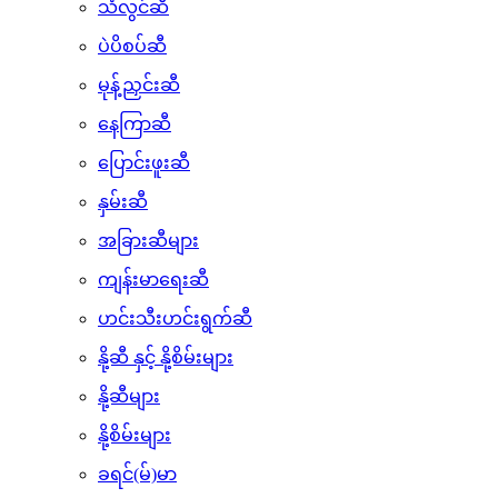
စားသုံးဆီ
ပဲဆီ
သံလွင်ဆီ
ပဲပိစပ်ဆီ
မုန့်ညှင်းဆီ
နေကြာဆီ
ပြောင်းဖူးဆီ
နှမ်းဆီ
အခြားဆီများ
ကျန်းမာရေးဆီ
ဟင်းသီးဟင်းရွက်ဆီ
နို့ဆီ နှင့် နို့စိမ်းများ
နို့ဆီများ