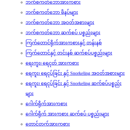
ဘောလုံးကန် ဖိနပ်များ
ဘောလုံး အားကစား ဆက်စပ် ပစွည်းများ
ဘက်စကတ်ဘောအားကစား
ဘက်စကတ်ဘော ဖိနပ်များ
ဘက်စကတ်ဘော အဝတ်အစားများ
ဘက်စကတ်ဘော ဆက်စပ် ပစ္စည်းများ
ကြက်တောင်ရိုက်အားကစားနှင့် တန်းနစ်
ကြက်တောင်နှင့် တင်းနစ် ဆက်စပ်ပစ္စည်းများ
ရေးကူး၊ ရေငုတ် အားကစား
ရေကူး၊ ရေငုပ်ခြင်း နှင့် Snorkeling အဝတ်အစားများ
ရေကူး၊ ရေငုပ်ခြင်း နှင့် Snorkeling ဆက်စပ်ပစ္စည်း
များ
ဂေါက်ရိုက်အားကစား