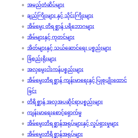
များ
အိမ်မွေးတိရစ္ဆာန်အဝတ်အစားများ
အမည်တံဆိပ်များ
ချည်ကြိုးများ နှင့် သိုင်းကြိုးများ
အိမ်မွေး တိရစ္ဆာန် ပရိဘောဂများ
အိမ်များနှင့် ကုတင်များ
အိတ်များနှင့် သယ်ဆောင်ရေး ပစ္စည်းများ
ခြံစည်းရိုးများ
အလှ​မွေးငါးကန်ပစ္စည်းများ
အိမ်မွေးတိရစ္ဆာန် ကျန်းမာရေးနှင့် ပြုစုပျိုးထောင်
ခြင်း
တိရိစ္ဆာန် အလှအပဆိုင်ရာပစ္စည်းများ
ကျန်းမာရေးစောင့်ရှောက်မှု