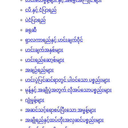
ဆားများ
ဟင်းခတ်မှုန့်များ နှင့် အမွှေးအကြိုင် များ
ငပိ နှင့် ငံပြာရည်
ပဲငံပြာရည်
ခရုဆီ
ရှာလကာရည်နှင့် ဟင်းချက်ဝိုင်
ဟင်းချက်အနှစ်များ
ဟင်းရည်ဆော့စ်များ
အချဉ်ရည်များ
ဟင်းပွဲပြင်ဆင်ရာတွင် ပါဝင်သော ပစ္စည်းများ
မုန့်နှင့် အချိုပွဲအတွက် လိုအပ်သောပစ္စည်းများ
ဂျုံမှုန့်များ