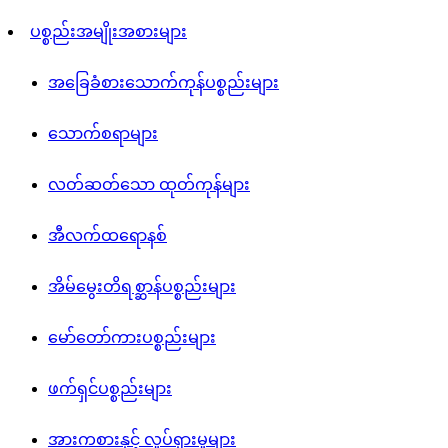
ဝင်ရောက်ပါ/စာရင်းသွင်းပါ
ပစ္စည်းအမျိုးအစားများ
အခြေခံစားသောက်ကုန်ပစ္စည်းများ
သောက်စရာများ
လတ်ဆတ်သော ထုတ်ကုန်များ
အီလက်ထရောနစ်
အိမ်မွေးတိရစ္ဆာန်ပစ္စည်းများ
မော်တော်ကားပစ္စည်းများ