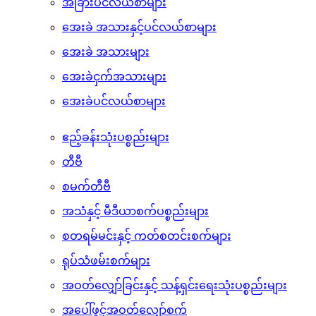
ငါးအမျိုးမျိုး
ပုစွန်၊ ကဏန်းနှင့်ဂုံးကောင်များ
အခြားပင်လယ်စာများ
အေးခဲ အသားနှင့်ပင်လယ်စာများ
အေးခဲ အသားများ
အေးခဲငှက်အသားများ
အေးခဲပင်လယ်စာများ
ဧည့်ခန်းသုံးပစ္စည်းများ
တီဗီ
စမက်တီဗီ
အသံနှင့် မီဒီယာစက်ပစ္စည်းများ
စတရမ်မင်းနှင့် ကတ်စတင်းစက်များ
ရုပ်သံဖမ်းစက်များ