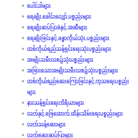
ခန္ဓာကိုယ်အမွှေးအမျှင်များ ဖယ်ရှားခြင်း
ချွေးနံ့ပျောက်ဆေးများ
ပေါင်ဒါများ
ရေချိုး ခေါင်းလျှော် ပစ္စည်းများ
ရေချိုးဆပ်ပြာခဲနှင့် အဆီများ
ရေချိုးခြင်းနှင့် ခန္ဓာကိုယ်သုံး ပစ္စည်းများ
တစ်ကိုယ်ရည်သန့်ရှင်းရေးသုံးပစ္စည်းများ
အမျိုးသမီးလစဥ်သုံးပစ္စည်းများ
အခြားသောအမျိုးသမီးလစဥ်သုံးပစ္စည်းများ
တစ်ကိုယ်ရည်ဆေးကြောခြင်းနှင့် ကုသရေးပစ္စည်း
များ
နားသန့်ရှင်းရေးကိရိယာများ
လက်နှင့် ခြေထောက် ထိန်းသိမ်းရေးပစ္စည်းများ