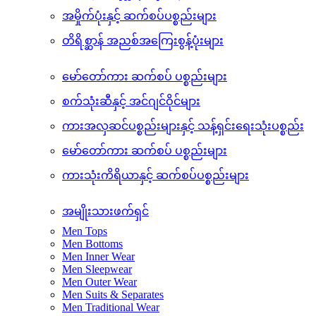
အိမ်မွေးတိရစ္ဆာန်အရုပ်များနှင့် လှုပ်ရှားမှုများ
အိမ်မွေးတိရိစ္ဆာန်အရုပ်များ
အမှိုက်ပုံးနှင့် ဆက်စပ်ပစ္စည်းများ
တိရိစ္ဆာန် အညစ်အကြေးစွန့်ပုံးများ
မော်တော်ကား ဆက်စပ် ပစ္စည်းများ
စက်သုံးဆီနှင့် အင်ဂျင်ဝိုင်များ
ကားအလှဆင်ပစ္စည်းများနှင့် သန့်ရှင်းရေးသုံးပစ္စည်း
မော်တော်ကား ဆက်စပ် ပစ္စည်းများ
ကားသုံးကိရိယာနှင့် ဆက်စပ်ပစ္စည်းများ
အမျိုးသားဖက်ရှင်
Men Tops
Men Bottoms
Men Inner Wear