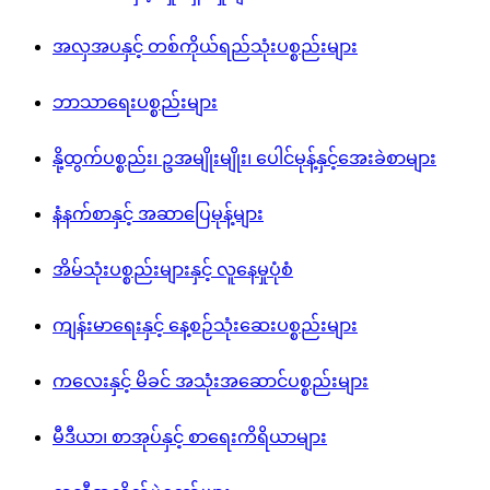
ဖက်ရှင်ပစ္စည်းများ
အားကစားနှင့် လှုပ်ရှားမှုများ
အလှအပနှင့် တစ်ကိုယ်ရည်သုံးပစ္စည်းများ
ဘာသာရေးပစ္စည်းများ
နို့ထွက်ပစ္စည်း၊ ဥအမျိုးမျိုး၊ ပေါင်မုန့်နှင့်အေးခဲစာများ
နံနက်စာနှင့် အဆာပြေမုန့်များ
အိမ်သုံးပစ္စည်းများနှင့် လူနေမှုပုံစံ
ကျန်း‌မာရေးနှင့် နေ့စဉ်သုံးဆေးပစ္စည်းများ
ကလေးနှင့် မိခင် အသုံးအဆောင်ပစ္စည်းများ