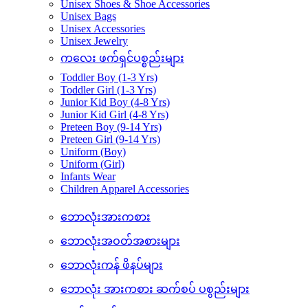
Unisex Tops
Unisex Bottoms
Unisex Outer Wear
Unisex Sleepwear
Unisex Shoes & Shoe Accessories
Unisex Bags
Unisex Accessories
Unisex Jewelry
ကလေး ဖက်ရှင်ပစ္စည်းများ
Toddler Boy (1-3 Yrs)
Toddler Girl (1-3 Yrs)
Junior Kid Boy (4-8 Yrs)
Junior Kid Girl (4-8 Yrs)
Preteen Boy (9-14 Yrs)
Preteen Girl (9-14 Yrs)
Uniform (Boy)
Uniform (Girl)
Infants Wear
Children Apparel Accessories
ဘောလုံးအားကစား
ဘောလုံးအဝတ်အစားများ