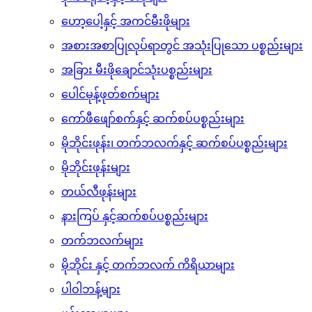
အကြော်အိုးများ
မိုက်ခရိုဝေ့နှင့် မီးဖိုများ
ဟော့ပေါ့နှင့် အကင်မီးဖိုများ
အစားအစာပြုလုပ်ရာတွင် အသုံးပြုသော ပစ္စည်းများ
အခြား မီးဖိုချောင်သုံးပစ္စည်းများ
ပေါင်မုန့်ဖုတ်စက်များ
ကော်ဖီဖျော်စက်နှင့် ဆက်စပ်ပစ္စည်းများ
မိုဘိုင်းဖုန်း၊ တက်ဘလက်နှင့် ဆက်စပ်ပစ္စည်းများ
မိုဘိုင်းဖုန်းများ
တယ်လီဖုန်းများ
နားကြပ် နှင့်ဆက်စပ်ပစ္စည်းများ
တက်ဘလက်များ