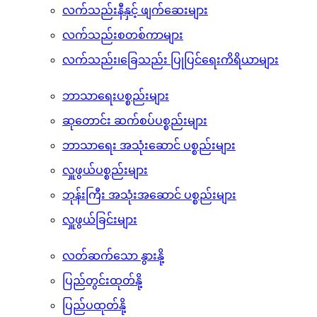
ဆံပင်ထိန်းသိမ်းရေး အသုံးအဆောင်ပစ္စည်းများ
လက်သည်းထိန်းသိမ်းရေးပစ္စည်းများ
လက်သည်းနီနှင့် ဖျက်ဆေးများ
လက်သည်းစတစ်ကာများ
လက်သည်း၊ခြေသည်း ပြုပြင်ရေးကိရိယာများ
ဘာသာရေးပစ္စည်းများ
ဆုတောင်း ဆက်စပ်ပစ္စည်းများ
ဘာသာရေး အသုံးဆောင် ပစ္စည်းများ
လှူဖွယ်ပစ္စည်းများ
ဘုန်းကြီး အသုံးအဆောင် ပစ္စည်းများ
လှူဖွယ်ခြင်းများ
လတ်ဆက်သော နွားနို့