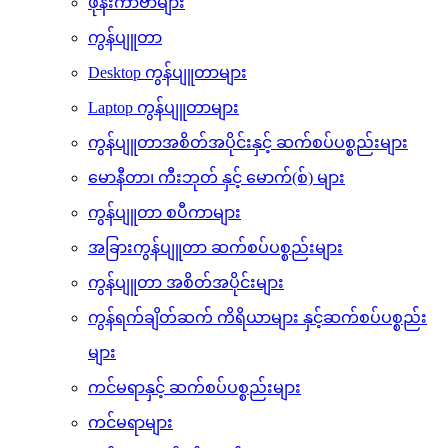
မိုဘိုင်း နှင့် တက်ဘလက် ကိရိယာများ
ပါဝါဘန့်များ
ဖုန်းကာဗာများ
ကွန်ပျူတာ
Desktop ကွန်ပျူတာများ
Laptop ကွန်ပျူတာများ
ကွန်ပျူတာအစိတ်အပိုင်းနှင့် ဆက်စပ်ပစ္စည်းများ
မောနီတာ၊ ကီးဘုတ် နှင့် မောက်(စ်) များ
ကွန်ပျူတာ စပီကာများ
အခြားကွန်ပျူတာ ဆက်စပ်ပစ္စည်းများ
ကွန်ပျူတာ အစိတ်အပိုင်းများ
ကွန်ရက်ချိတ်ဆက် ကိရိယာများ နှင့်ဆက်စပ်ပစ္စည်း
များ