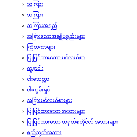
နို့စိမ်းများ
ခရင်(မ်)မာ
သကြား
သကြား
သကြားအရည်
အခြားသောအချိုပစ္စည်းများ
ကြံတကာများ
ပြုပြင်ထားသော ပင်လယ်စာ
တူနာငါး
ငါးသေတ္တာ
ငါးကွမ်းရှပ်
အခြားပင်လယ်စာများ
ပြုပြင်ထားသော အသားများ