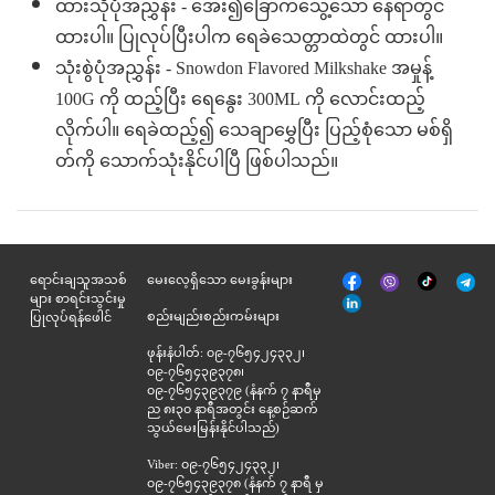
ထားသိုပုံအညွှန်း - အေး၍ခြောက်သွေ့သော နေရာတွင်
ထားပါ။ ပြုလုပ်ပြီးပါက ရေခဲသေတ္တာထဲတွင် ထားပါ။
သုံးစွဲပုံအညွှန်း - Snowdon Flavored Milkshake အမှုန့်
100G ကို ထည့်ပြီး ရေနွေး 300ML ကို လောင်းထည့်
လိုက်ပါ။ ရေခဲထည့်၍ သေချာမွှေပြီး ပြည့်စုံသော မစ်ရှိ
တ်ကို သောက်သုံးနိုင်ပါပြီ ဖြစ်ပါသည်။
မျက်နှာစာ
Tik
ရောင်းချသူအသစ်
မေးလေ့ရှိသော မေးခွန်းများ
Viber
Telegr
အုပ်
Tok
များ စာရင်းသွင်းမှု
နှင့်
စည်းမျည်းစည်းကမ်းများ
ပြုလုပ်ရန်ဖေါင်
ဆက်စပ်
ဖုန်းနံပါတ်: ၀၉-၇၆၅၄၂၄၃၃၂၊
၀၉-၇၆၅၄၃၉၃၇၈၊
၀၉-၇၆၅၄၃၉၃၇၉ (နံနက် ၇ နာရီမှ
ည ၈း၃၀ နာရီအတွင်း နေ့စဉ်ဆက်
သွယ်မေးမြန်းနိုင်ပါသည်)
Viber: ၀၉-၇၆၅၄၂၄၃၃၂၊
၀၉-၇၆၅၄၃၉၃၇၈ (နံနက် ၇ နာရီ မှ