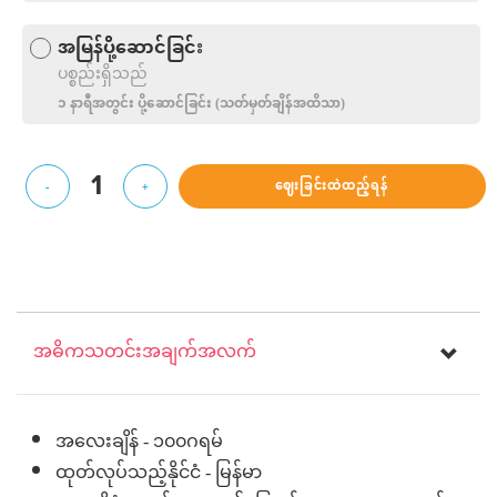
အမြန်ပို့ဆောင်ခြင်း
ပစ္စည်းရှိသည်
၁ နာရီအတွင်း ပို့‌ဆောင်ခြင်း (သတ်မှတ်ချိန်အထိသာ)
1
ဈေးခြင်းထဲထည့်ရန်
-
+
အဓိကသတင်းအချက်အလက်
အလေးချိန် - ၁၀၀ဂရမ်
ထုတ်လုပ်သည့်နိုင်ငံ - မြန်မာ