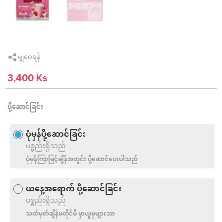
မျှဝေရန်
3,400 Ks
ပို့ဆောင်ခြင်း
ပုံမှန်ပို့ဆောင်ခြင်း
ပစ္စည်းရှိသည်
ပုံမှန်ကြာမြင့်ချိန်အတွင်း ပို့ဆောင်ပေးပါသည်
ယနေ့အရောက် ပို့ဆောင်ခြင်း
ပစ္စည်းရှိသည်
သတ်မှတ်ချိန်မတိုင်မီ မှာယူမှုများသာ