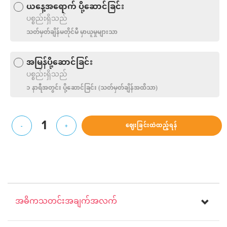
ယနေ့အရောက် ပို့ဆောင်ခြင်း
ပစ္စည်းရှိသည်
သတ်မှတ်ချိန်မတိုင်မီ မှာယူမှုများသာ
အမြန်ပို့ဆောင်ခြင်း
ပစ္စည်းရှိသည်
၁ နာရီအတွင်း ပို့‌ဆောင်ခြင်း (သတ်မှတ်ချိန်အထိသာ)
1
ဈေးခြင်းထဲထည့်ရန်
-
+
အဓိကသတင်းအချက်အလက်