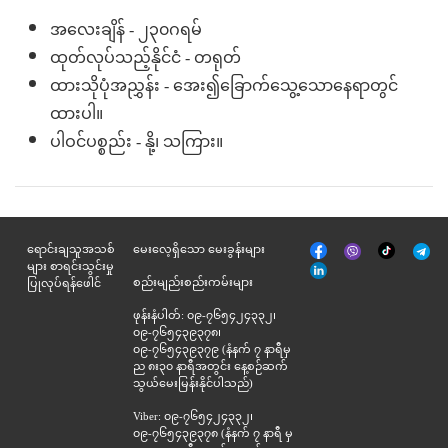
အလေးချိန် - ၂၃၀ဂရမ်
ထုတ်လုပ်သည့်နိုင်ငံ - တရုတ်
ထားသိုပုံအညွှန်း - အေး၍ခြောက်သွေ့သောနေရာတွင်
ထားပါ။
ပါဝင်ပစ္စည်း - နို့၊ သကြား။
မျက်နှာစာ
Tik
ရောင်းချသူအသစ်
မေးလေ့ရှိသော မေးခွန်းများ
Viber
Telegr
အုပ်
Tok
များ စာရင်းသွင်းမှု
နှင့်
စည်းမျည်းစည်းကမ်းများ
ပြုလုပ်ရန်ဖေါင်
ဆက်စပ်
ဖုန်းနံပါတ်: ၀၉-၇၆၅၄၂၄၃၃၂၊
၀၉-၇၆၅၄၃၉၃၇၈၊
၀၉-၇၆၅၄၃၉၃၇၉ (နံနက် ၇ နာရီမှ
ည ၈း၃၀ နာရီအတွင်း နေ့စဉ်ဆက်
သွယ်မေးမြန်းနိုင်ပါသည်)
Viber: ၀၉-၇၆၅၄၂၄၃၃၂၊
၀၉-၇၆၅၄၃၉၃၇၈ (နံနက် ၇ နာရီ မှ