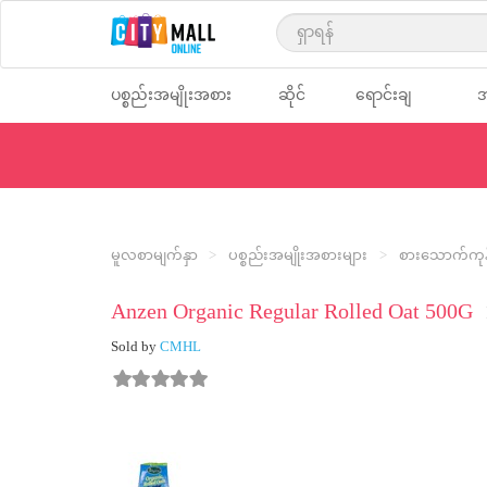
text.skipToContent
text.skipToNavigation
ပစ္စည်းအမျိုးအစား
ဆိုင်
ရောင်းချ
အ
များ
များ
သူများ
မ
မူလစာမျက်နှာ
ပစ္စည်းအမျိုးအစားများ
စားသောက်ကုန်
Anzen Organic Regular Rolled Oat 500G
Sold by
CMHL