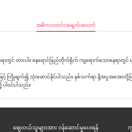
Current
အဓိကသတင်းအချက်အလက်
Tab:
တွင် ထားပါ။ နေရောင်ခြည်တိုက်ရိုက် ကျရောက်သောနေရာတွင် မထား
ူဖြင့် ကြိုချက်၍ သုံးဆောင်နိုင်ပါသည်။ နှစ်သက်ရာ နို့အပူအအေးတို့ဖ
တို့ ပါဝင်ပါသည်။
ဈေးဝယ်သူများအား ဝန်ဆောင်မှုပေးရန်
က