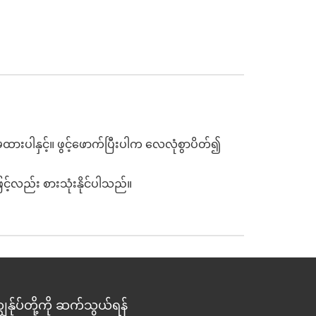
ပါနှင့်။ ဖွင့်ဖောက်ပြီးပါက လေလုံစွာပိတ်၍
ြင့်လည်း စားသုံးနိုင်ပါသည်။
ျွန်ုပ်တို့ကို ဆက်သွယ်ရန်