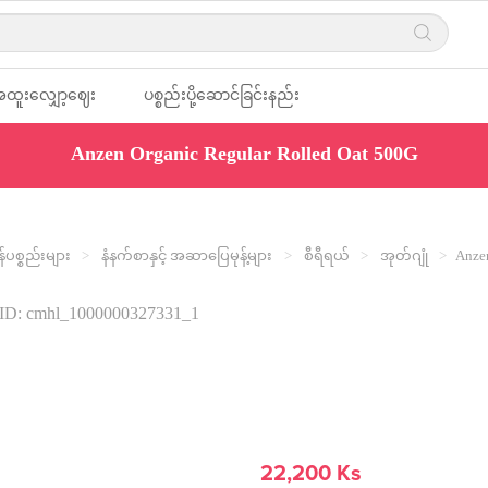
ထူးလျှော့ဈေး
ပစ္စည်းပို့ဆောင်ခြင်းနည်း
Anzen Organic Regular Rolled Oat 500G
ျား
လမ်း
ပစ္စည်းများ
နံနက်စာနှင့် အဆာပြေမုန့်များ
စီရီရယ်
အုတ်ဂျုံ
Anze
ID: cmhl_1000000327331_1
22,200 Ks