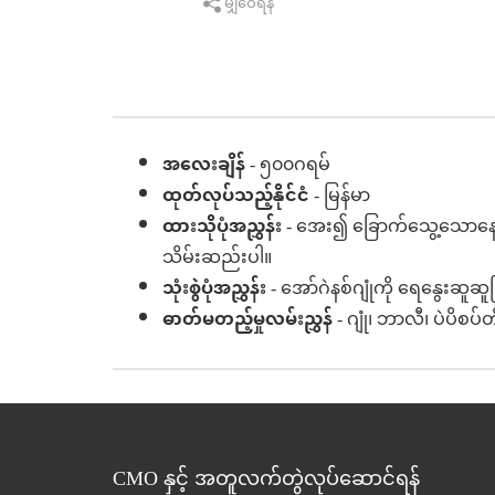
မျှဝေရန်
အလေးချိန်
- ၅၀၀ဂရမ်
ထုတ်လုပ်သည့်နိုင်ငံ
- မြန်မာ
ထားသိုပုံအညွှန်း
- အေး၍ ခြောက်သွေ့သောနေရာ
သိမ်းဆည်းပါ။
သုံးစွဲပုံအညွှန်း
- အော်ဂဲနစ်ဂျုံကို ရေနွေးဆူဆ
ဓာတ်မတည့်မှုလမ်းညွှန်
- ဂျုံ၊ ဘာလီ၊ ပဲပိစပ်
CMO နှင့် အတူလက်တွဲလုပ်ဆောင်ရန်