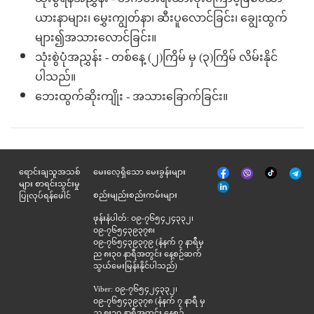
ယားနာများ၊ မွှေးကျွတ်နာ၊ ဆီးပူလောင်ခြင်း၊ ချွေးထွက်
များ၍အသားလောင်ခြင်း။
သုံးစွဲပုံအညွှန်း - တစ်နေ့ (၂)ကြိမ် မှ (၃)ကြိမ် လိမ်းနိုင်
ပါသည်။
ဘေးထွက်ဆိုးကျိုး - အသားခြောက်ခြင်း။
မျက်နှာစာ
Tik
ရောင်းချသူအသစ်
မေးလေ့ရှိသော မေးခွန်းများ
Viber
Telegr
အုပ်
Tok
များ စာရင်းသွင်းမှု
နှင့်
စည်းမျည်းစည်းကမ်းများ
ပြုလုပ်ရန်ဖေါင်
ဆက်စပ်
ဖုန်းနံပါတ်: ၀၉-၇၆၅၄၂၄၃၃၂၊
၀၉-၇၆၅၄၃၉၃၇၈၊
၀၉-၇၆၅၄၃၉၃၇၉ (နံနက် ၇ နာရီမှ
ည ၈း၃၀ နာရီအတွင်း နေ့စဉ်ဆက်
သွယ်မေးမြန်းနိုင်ပါသည်)
Viber: ၀၉-၇၆၅၄၂၄၃၃၂၊
၀၉-၇၆၅၄၃၉၃၇၈ (နံနက် ၇ နာရီ မှ
ည ၈း၃၀ နာရီအတွင်း နေ့စဉ်