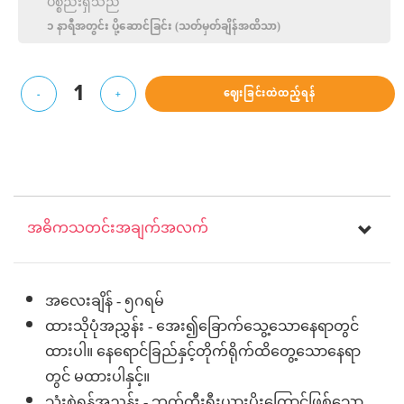
ပစ္စည်းရှိသည်
၁ နာရီအတွင်း ပို့‌ဆောင်ခြင်း (သတ်မှတ်ချိန်အထိသာ)
1
ဈေးခြင်းထဲထည့်ရန်
-
+
အဓိကသတင်းအချက်အလက်
အလေးချိန် - ၅ဂရမ်
ထားသိုပုံအညွှန်း - အေး၍ခြောက်သွေ့သောနေရာတွင်
ထားပါ။ နေရောင်ခြည်နှင့်တိုက်ရိုက်ထိတွေ့သောနေရာ
တွင် မထားပါနှင့်။
သုံးစွဲရန်အညွှန်း - ဘက်တီးရီးယားပိုးကြောင့်ဖြစ်သော