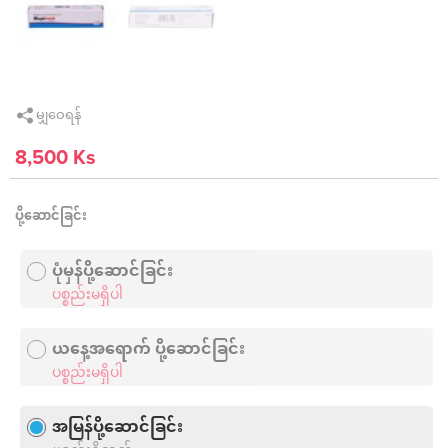
မျှဝေရန်
8,500 Ks
ပို့ဆောင်ခြင်း
ပုံမှန်ပို့ဆောင်ခြင်း
ပစ္စည်းမရှိပါ
ယနေ့အရောက် ပို့ဆောင်ခြင်း
ပစ္စည်းမရှိပါ
အမြန်ပို့ဆောင်ခြင်း