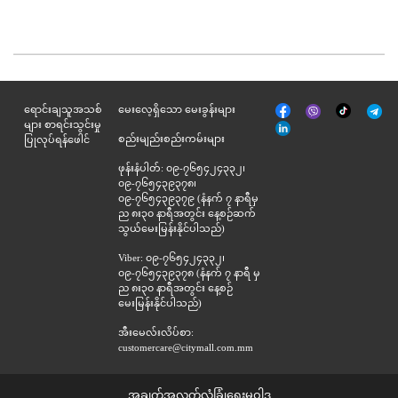
မျက်နှာစာ
Tik
ရောင်းချသူအသစ်
မေးလေ့ရှိသော မေးခွန်းများ
Viber
Telegr
အုပ်
Tok
များ စာရင်းသွင်းမှု
နှင့်
စည်းမျည်းစည်းကမ်းများ
ပြုလုပ်ရန်ဖေါင်
ဆက်စပ်
ဖုန်းနံပါတ်: ၀၉-၇၆၅၄၂၄၃၃၂၊
၀၉-၇၆၅၄၃၉၃၇၈၊
၀၉-၇၆၅၄၃၉၃၇၉ (နံနက် ၇ နာရီမှ
ည ၈း၃၀ နာရီအတွင်း နေ့စဉ်ဆက်
သွယ်မေးမြန်းနိုင်ပါသည်)
Viber: ၀၉-၇၆၅၄၂၄၃၃၂၊
၀၉-၇၆၅၄၃၉၃၇၈ (နံနက် ၇ နာရီ မှ
ည ၈း၃၀ နာရီအတွင်း နေ့စဉ်
မေးမြန်းနိုင်ပါသည်)
အီးမေလ်းလိပ်စာ:
customercare@citymall.com.mm
အချက်အလက်လုံခြုံရေးမူဝါဒ.