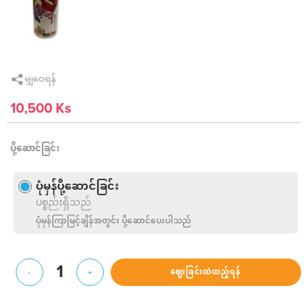
မျှဝေရန်
10,500 Ks
ပို့ဆောင်ခြင်း
ပုံမှန်ပို့ဆောင်ခြင်း
ပစ္စည်းရှိသည်
ပုံမှန်ကြာမြင့်ချိန်အတွင်း ပို့ဆောင်ပေးပါသည်
1
ဈေးခြင်းထဲထည့်ရန်
-
+