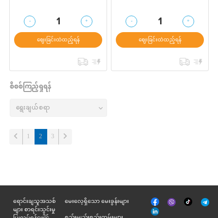
-
+
-
+
1
1
ဈေးခြင်းထဲထည့်ရန်
ဈေးခြင်းထဲထည့်ရန်
စိစစ်ကြည့်ရှုရန်
(current)
1
2
3
မျက်နှာစာ
Tik
ရောင်းချသူအသစ်
မေးလေ့ရှိသော မေးခွန်းများ
Viber
Telegr
အုပ်
Tok
များ စာရင်းသွင်းမှု
နှင့်
စည်းမျည်းစည်းကမ်းများ