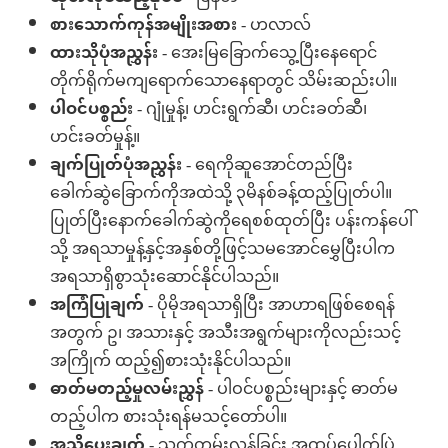
စားသောက်ကုန်အမျိုးအစား
- ဟလာလ်
ထားသိုပုံအညွှန်း
- အေးမြခြောက်သွေ့ပြီးနေရောင်
တိုက်ရိုက်မကျရောက်သောနေရာတွင် သိမ်းဆည်းပါ။
ပါဝင်ပစ္စည်း
- ဂျုံမှုန့်၊ ဟင်းရွက်ဆီ၊ ဟင်းခတ်ဆီ၊
ဟင်းခတ်မှုန့်။
ချက်ပြုတ်ပုံအညွှန်း
- ရေကိုဆူအောင်တည်ပြီး
ခေါက်ဆွဲခြောက်ကိုအထဲသို့ ၃မိနစ်ခန့်ထည့်ပြုတ်ပါ။
ပြုတ်ပြီးနောက်ခေါက်ဆွဲကိုရေစစ်ထုတ်ပြီး ပန်းကန်ပေါ်
သို့ အရသာမှုန့်နှင့်အနှစ်တို့ဖြင့်သမအောင်မွှေပြီးပါက
အရသာရှိစွာသုံးဆောင်နိုင်ပါသည်။
အကြံပြုချက်
- ပိုမိုအရသာရှိပြီး အာဟာရဖြစ်စေရန်
အတွက် ဥ၊ အသားနှင့် အသီးအရွက်များကိုလည်းသင့်
အကြိုက် ထည့်၍စားသုံးနိုင်ပါသည်။
ဓာတ်မတည့်မှုလမ်းညွှန်
- ပါဝင်ပစ္စည်းများနှင့် ဓာတ်မ
တည့်ပါက စားသုံးရန်မသင့်တော်ပါ။
အသိပေးချက်
- သက်တမ်းလွန်ခြင်း အထုပ်ပေါက်ပြဲ