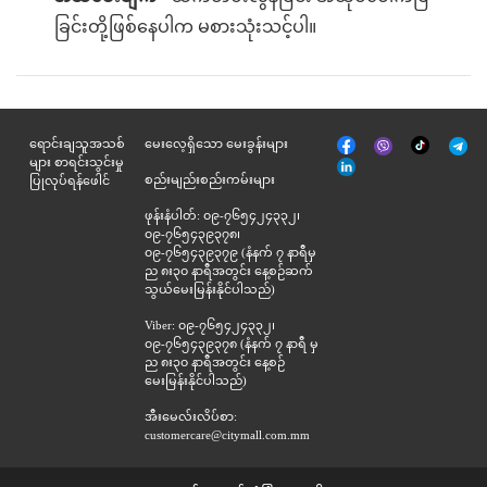
ခြင်းတို့ဖြစ်နေပါက မစားသုံးသင့်ပါ။
မျက်နှာစာ
Tik
ရောင်းချသူအသစ်
မေးလေ့ရှိသော မေးခွန်းများ
Viber
Telegr
အုပ်
Tok
များ စာရင်းသွင်းမှု
နှင့်
စည်းမျည်းစည်းကမ်းများ
ပြုလုပ်ရန်ဖေါင်
ဆက်စပ်
ဖုန်းနံပါတ်: ၀၉-၇၆၅၄၂၄၃၃၂၊
၀၉-၇၆၅၄၃၉၃၇၈၊
၀၉-၇၆၅၄၃၉၃၇၉ (နံနက် ၇ နာရီမှ
ည ၈း၃၀ နာရီအတွင်း နေ့စဉ်ဆက်
သွယ်မေးမြန်းနိုင်ပါသည်)
Viber: ၀၉-၇၆၅၄၂၄၃၃၂၊
၀၉-၇၆၅၄၃၉၃၇၈ (နံနက် ၇ နာရီ မှ
ည ၈း၃၀ နာရီအတွင်း နေ့စဉ်
မေးမြန်းနိုင်ပါသည်)
အီးမေလ်းလိပ်စာ:
customercare@citymall.com.mm