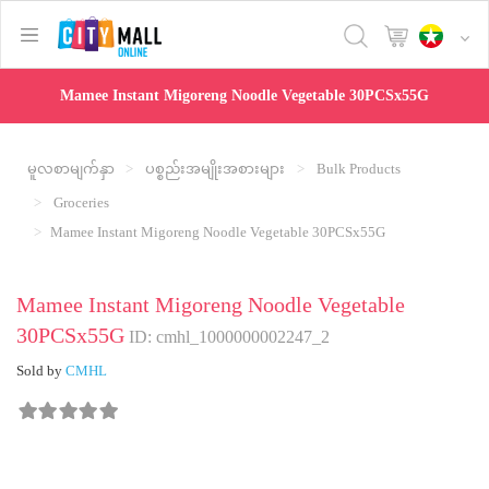
text.skipToContent
text.skipToNavigation
Mamee Instant Migoreng Noodle Vegetable 30PCSx55G
မူလစာမျက်နှာ
ပစ္စည်းအမျိုးအစားများ
Bulk Products
Groceries
Mamee Instant Migoreng Noodle Vegetable 30PCSx55G
Mamee Instant Migoreng Noodle Vegetable
30PCSx55G
ID: cmhl_1000000002247_2
Sold by
CMHL