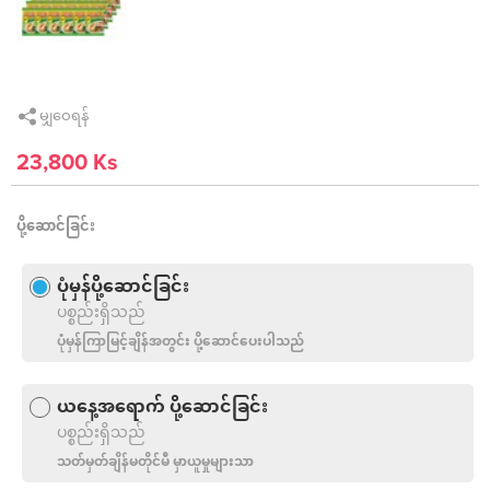
မျှဝေရန်
23,800 Ks
ပို့ဆောင်ခြင်း
ပုံမှန်ပို့ဆောင်ခြင်း
ပစ္စည်းရှိသည်
ပုံမှန်ကြာမြင့်ချိန်အတွင်း ပို့ဆောင်ပေးပါသည်
ယနေ့အရောက် ပို့ဆောင်ခြင်း
ပစ္စည်းရှိသည်
သတ်မှတ်ချိန်မတိုင်မီ မှာယူမှုများသာ