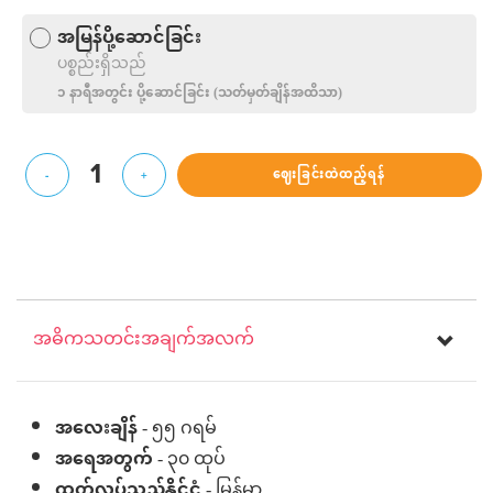
အမြန်ပို့ဆောင်ခြင်း
ပစ္စည်းရှိသည်
၁ နာရီအတွင်း ပို့‌ဆောင်ခြင်း (သတ်မှတ်ချိန်အထိသာ)
1
ဈေးခြင်းထဲထည့်ရန်
-
+
အဓိကသတင်းအချက်အလက်
အလေးချိန်
- ၅၅ ဂရမ်
အရေအတွက်
- ၃၀ ထုပ်
ထုတ်လုပ်သည့်နိုင်ငံ
- မြန်မာ