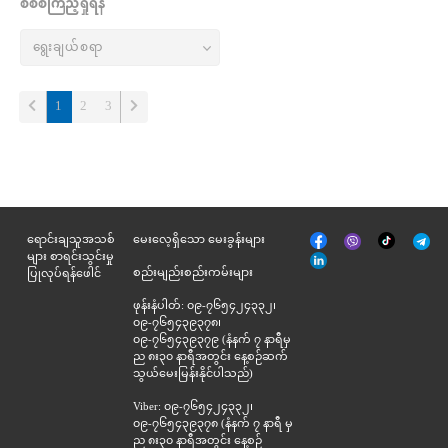
စိစစ်ကြည့်ရှုရန်
(current)
1
2
3
မျက်နှာစာ
Tik
ရောင်းချသူအသစ်
မေးလေ့ရှိသော မေးခွန်းများ
Viber
Telegr
အုပ်
Tok
များ စာရင်းသွင်းမှု
နှင့်
စည်းမျည်းစည်းကမ်းများ
ပြုလုပ်ရန်ဖေါင်
ဆက်စပ်
ဖုန်းနံပါတ်: ၀၉-၇၆၅၄၂၄၃၃၂၊
၀၉-၇၆၅၄၃၉၃၇၈၊
၀၉-၇၆၅၄၃၉၃၇၉ (နံနက် ၇ နာရီမှ
ည ၈း၃၀ နာရီအတွင်း နေ့စဉ်ဆက်
သွယ်မေးမြန်းနိုင်ပါသည်)
Viber: ၀၉-၇၆၅၄၂၄၃၃၂၊
၀၉-၇၆၅၄၃၉၃၇၈ (နံနက် ၇ နာရီ မှ
ည ၈း၃၀ နာရီအတွင်း နေ့စဉ်