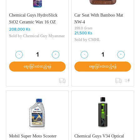
Chemical Guys HydroSlick
Car Seat With Bamboo Mat
SiO2 Ceramic Wax 16 OZ
NW-4
399.0 Gram
208,000 Ks
21,500 Ks
Sold by
Chemical Guy Myanmar
Sold by
CMHL
-
+
-
+
1
1
ဈေးခြင်းထဲထည့်ရန်
ဈေးခြင်းထဲထည့်ရန်
Mobil Super Moto Scooter
Chemical Guys V34 Optical