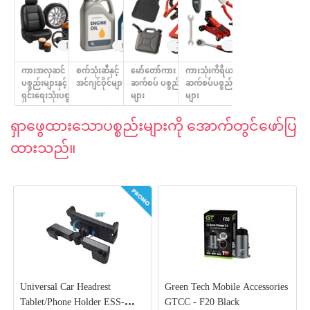
132
65
36
2
ကားအလှဆင်
စက်သုံးဆီနှင့်
မော်တော်ကား
ကားသုံးကိရိယာနှင့်
ပစ္စည်းများနှင့် သန့်
အင်ဂျင်ဝိုင်များ
ဆက်စပ် ပစ္စည်း
ဆက်စပ်ပစ္စည်း
ရှင်းရေးသုံးပစ္စည်း
များ
များ
ရှာ​ဖွေထား​​​သောပစ္စည်းများကို ​အောက်တွင်ဖော်ပြ
ထားသည်။
Universal Car Headrest
Green Tech Mobile Accessories
Tablet/Phone Holder ESS-
GTCC - F20 Black