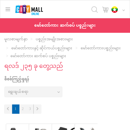
text.skipToContent
text.skipToNavigation
မော်တော်ကား ဆက်စပ် ပစ္စည်းများ
မူလစာမျက်နှာ
ပစ္စည်းအမျိုးအစားများ
မော်တော်ကားနှင့် ဆိုင်ကယ်ပစ္စည်းများ
မော်တော်ကားပစ္စည်းများ
မော်တော်ကား ဆက်စပ် ပစ္စည်းများ
ရလဒ် ၂၃၅ ခု တွေ့သည်
စိစစ်ကြည့်ရှုရန်
(current)
1
2
3