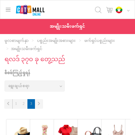
text.skipToContent
text.skipToNavigation
အမျိုးသမီးဖက်ရှင်
မူလစာမျက်နှာ
ပစ္စည်းအမျိုးအစားများ
ဖက်ရှင်ပစ္စည်းများ
အမျိုးသမီးဖက်ရှင်
ရလဒ် ၃၇၀ ခု တွေ့သည်
စိစစ်ကြည့်ရှုရန်
(current)
1
2
3