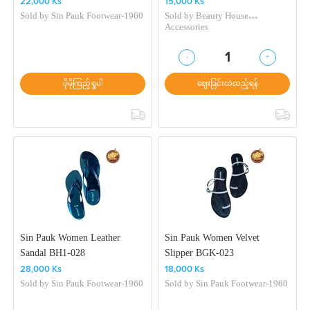
BGK-006
1PC Random
22,000 Ks
15,000 Ks
Sold by
Sin Pauk Footwear-1960
Sold by
Beauty House
Accessories
-
+
1
ပိုမိုကြည့်ရှုပါ
ဈေးခြင်းထဲထည့်ရန်
Sin Pauk Women Leather
Sin Pauk Women Velvet
Sandal BH1-028
Slipper BGK-023
28,000 Ks
18,000 Ks
Sold by
Sin Pauk Footwear-1960
Sold by
Sin Pauk Footwear-1960