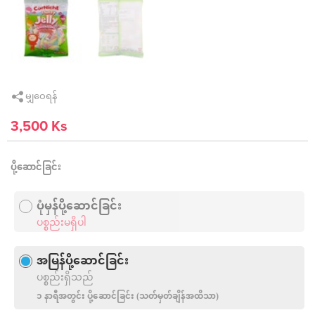
မျှဝေရန်
3,500 Ks
ပို့ဆောင်ခြင်း
ပုံမှန်ပို့ဆောင်ခြင်း
ပစ္စည်းမရှိပါ
အမြန်ပို့ဆောင်ခြင်း
ပစ္စည်းရှိသည်
၁ နာရီအတွင်း ပို့‌ဆောင်ခြင်း (သတ်မှတ်ချိန်အထိသာ)