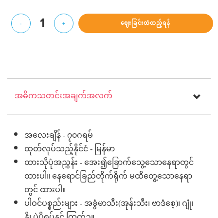
1
ဈေးခြင်းထဲထည့်ရန်
-
+
အဓိကသတင်းအချက်အလက်
အလေးချိန် - ၇၀ဂရမ်
ထုတ်လုပ်သည့်နိုင်ငံ - မြန်မာ
ထားသိုပုံအညွှန်း - အေး၍ခြောက်သွေ့သောနေရာတွင်
ထားပါ။ နေရောင်ခြည်တိုက်ရိုက် မထိတွေ့သောနေရာ
တွင် ထားပါ။
ပါဝင်ပစ္စည်းများ - အခွံမာသီး(အုန်းသီး၊ ဗာဒံစေ့)၊ ဂျုံ၊
နို့၊ ပဲပိစပ်နှင့် ကြက်ဥ။