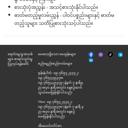
စားသုံးပုံအညွှန်း - အသင့်စားသုံးနိုင်ပါသည်။
ဓာတ်မတည့်မှုလမ်းညွှန် - ပါဝင်ပစ္စည်းများနှင့် ဓာတ်မ
တည့်သူများ သတိပြုစားသုံးသင့်ပါသည်။
မျက်နှာစာ
Tik
ရောင်းချသူအသစ်
မေးလေ့ရှိသော မေးခွန်းများ
Viber
Telegr
အုပ်
Tok
များ စာရင်းသွင်းမှု
နှင့်
စည်းမျည်းစည်းကမ်းများ
ပြုလုပ်ရန်ဖေါင်
ဆက်စပ်
ဖုန်းနံပါတ်: ၀၉-၇၆၅၄၂၄၃၃၂၊
၀၉-၇၆၅၄၃၉၃၇၈၊
၀၉-၇၆၅၄၃၉၃၇၉ (နံနက် ၇ နာရီမှ
ည ၈း၃၀ နာရီအတွင်း နေ့စဉ်ဆက်
သွယ်မေးမြန်းနိုင်ပါသည်)
Viber: ၀၉-၇၆၅၄၂၄၃၃၂၊
၀၉-၇၆၅၄၃၉၃၇၈ (နံနက် ၇ နာရီ မှ
ည ၈း၃၀ နာရီအတွင်း နေ့စဉ်
မေးမြန်းနိုင်ပါသည်)
အီးမေလ်းလိပ်စာ: